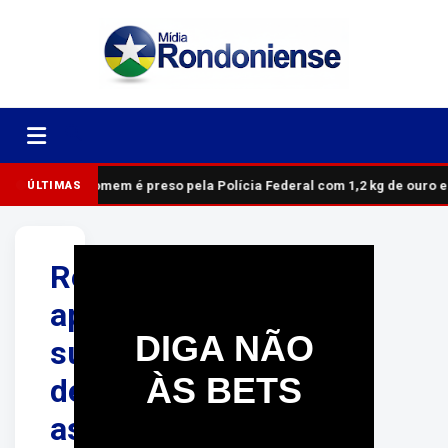
Homem é preso pela Polícia Federal com 1,2 kg de ouro 
ÚLTIMAS
Revoltante:
após
DIGA NÃO
suspeitos
ÀS BETS
de
assalto