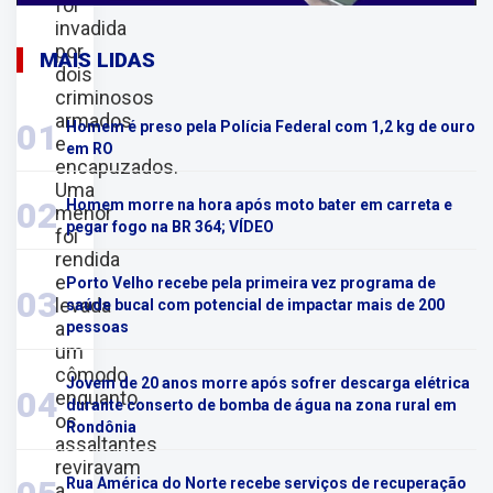
foi
invadida
por
MAIS LIDAS
dois
criminosos
armados
01
Homem é preso pela Polícia Federal com 1,2 kg de ouro
e
em RO
encapuzados.
Uma
02
Homem morre na hora após moto bater em carreta e
menor
pegar fogo na BR 364; VÍDEO
foi
rendida
e
Porto Velho recebe pela primeira vez programa de
03
levada
saúde bucal com potencial de impactar mais de 200
a
pessoas
um
cômodo
Jovem de 20 anos morre após sofrer descarga elétrica
04
enquanto
durante conserto de bomba de água na zona rural em
os
Rondônia
assaltantes
reviravam
Rua América do Norte recebe serviços de recuperação
a