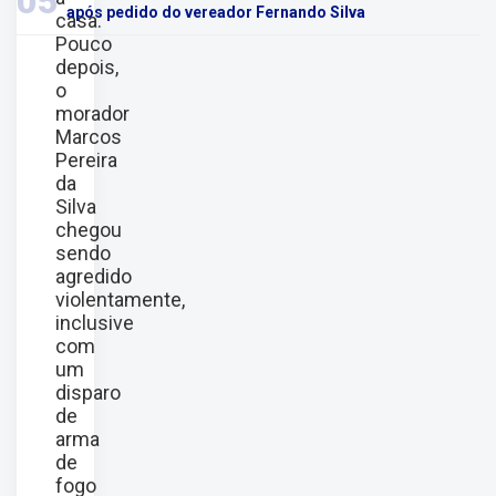
05
após pedido do vereador Fernando Silva
casa.
Pouco
depois,
o
morador
Marcos
Pereira
da
Silva
chegou
sendo
agredido
violentamente,
inclusive
com
um
disparo
de
arma
de
fogo