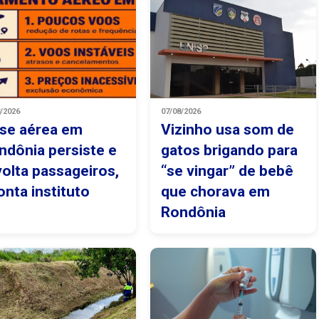
8/2026
07/08/2026
ise aérea em
Vizinho usa som de
ndônia persiste e
gatos brigando para
volta passageiros,
“se vingar” de bebê
onta instituto
que chorava em
Rondônia