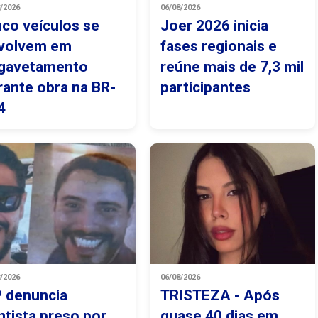
8/2026
06/08/2026
nco veículos se
Joer 2026 inicia
volvem em
fases regionais e
gavetamento
reúne mais de 7,3 mil
rante obra na BR-
participantes
4
8/2026
06/08/2026
 denuncia
TRISTEZA - Após
ntista preso por
quase 40 dias em