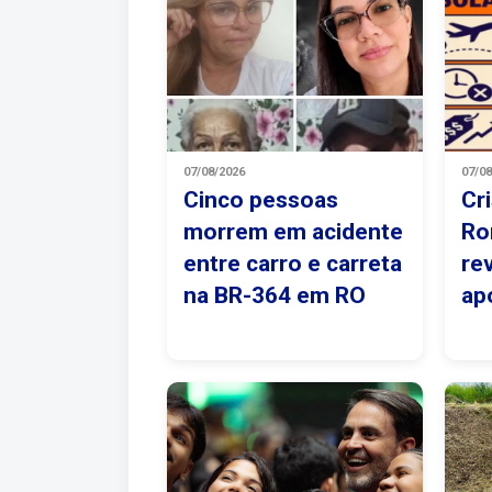
07/08/2026
07/0
Cinco pessoas
Cr
morrem em acidente
Ro
entre carro e carreta
re
na BR-364 em RO
ap