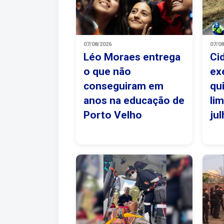
07/08/2026
07/0
Léo Moraes entrega
Ci
o que não
ex
conseguiram em
qu
anos na educação de
li
Porto Velho
ju