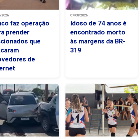
8/2026
07/08/2026
aco faz operação
Idoso de 74 anos é
ra prender
encontrado morto
ccionados que
às margens da BR-
acaram
319
ovedores de
ternet