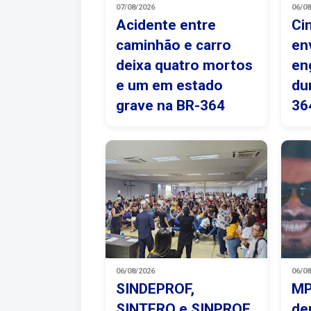
07/08/2026
06/0
Acidente entre
Ci
caminhão e carro
en
deixa quatro mortos
en
e um em estado
du
grave na BR-364
36
06/08/2026
06/0
SINDEPROF,
MP
SINTERO e SINPROF
de