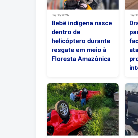
07/08/2026
07/0
Bebê indígena nasce
Dr
dentro de
pa
helicóptero durante
fa
resgate em meio à
at
Floresta Amazônica
pr
in