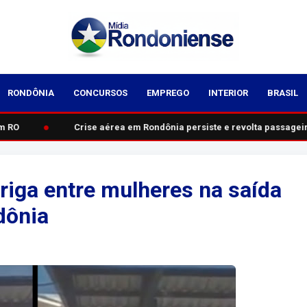
RONDÔNIA
CONCURSOS
EMPREGO
INTERIOR
BRASIL
●
 RO
Crise aérea em Rondônia persiste e revolta passageiros
riga entre mulheres na saída
dônia