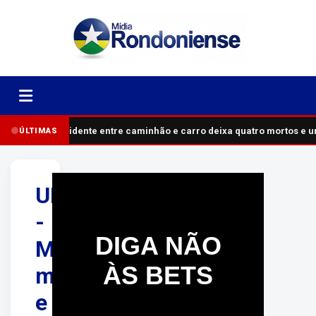
Acidente entre caminhão e carro deixa quatro mortos e 
ÚLTIMAS
URGENTE
-
DIGA NÃO
Mulher
ÀS BETS
morre
e