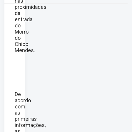
nas
proximidades
da
entrada
do
Morro
do
Chico
Mendes.
De
acordo
com
as
primeiras
informações,
as