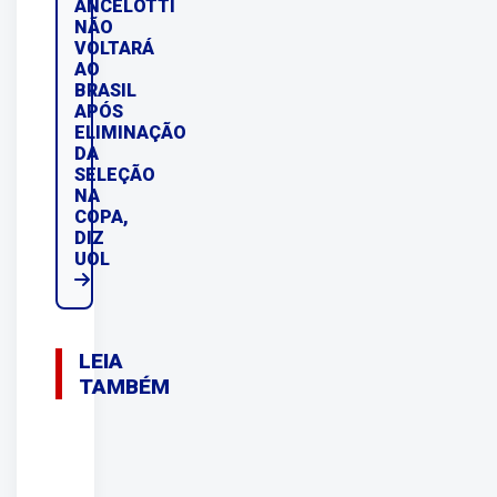
ANCELOTTI
NÃO
VOLTARÁ
AO
BRASIL
APÓS
ELIMINAÇÃO
DA
SELEÇÃO
NA
COPA,
DIZ
UOL
LEIA
TAMBÉM