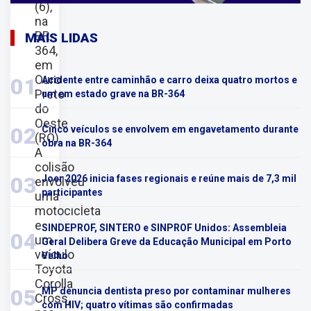
(6),
na
BR-
MAIS LIDAS
364,
em
Ouro
01
Acidente entre caminhão e carro deixa quatro mortos e
Preto
um em estado grave na BR-364
do
Oeste
02
Cinco veículos se envolvem em engavetamento durante
(RO).
obra na BR-364
A
colisão
03
Joer 2026 inicia fases regionais e reúne mais de 7,3 mil
envolveu
participantes
uma
motocicleta
e
SINDEPROF, SINTERO e SINPROF Unidos: Assembleia
04
um
Geral Delibera Greve da Educação Municipal em Porto
veículo
Velho
Toyota
Corolla
05
MP denuncia dentista preso por contaminar mulheres
Cross,
com HIV; quatro vítimas são confirmadas