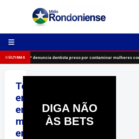
MP denuncia dentista preso por contaminar mulheres com
ÚLTIMAS
Técnica
em
DIGA NÃO
enfermagem
ÀS BETS
morre
em