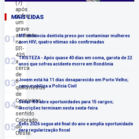
(7)
após
sofrer
MAIS LIDAS
um
grave
acidente
01
MP denuncia dentista preso por contaminar mulheres
na
com HIV; quatro vítimas são confirmadas
BR-
435,
02
TRISTEZA - Após quase 40 dias em coma, garota de 22
a
anos que sofreu acidente morre em Rondônia
cerca
de
03
Jovem está há 11 dias desaparecido em Porto Velho;
8
caso mobiliza a Polícia Civil
quilômetros
de
Cerejeiras,
04
Senar-RO abre oportunidades para 15 cargos;
no
inscrições terminam nesta sexta-feira
sentido
Colorado
05
Refis 2026 segue até final do ano e amplia oportunidade
do
para regularização fiscal
Oeste.