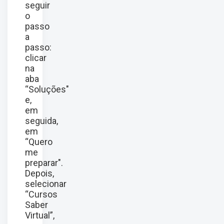
seguir
o
passo
a
passo:
clicar
na
aba
“Soluções"
e,
em
seguida,
em
“Quero
me
preparar".
Depois,
selecionar
“Cursos
Saber
Virtual”,