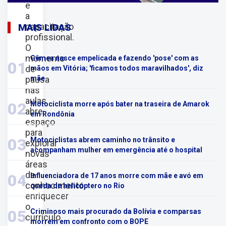
e
a
capacitação
MAIS LIDAS
profissional.
O
momento
Gêmea nasce empelicada e fazendo 'pose' com as
01
de
mãos em Vitória; 'ficamos todos maravilhados', diz
pausa
mãe
nas
aulas
02
Motociclista morre após bater na traseira de Amarok
abre
em Rondônia
espaço
para
03
Motociclistas abrem caminho no trânsito e
explorar
acompanham mulher em emergência até o hospital
novas
áreas
de
04
Influenciadora de 17 anos morre com mãe e avó em
conhecimento,
queda de helicóptero no Rio
enriquecer
o
05
Criminoso mais procurado da Bolívia e comparsas
currículo
morrem em confronto com o BOPE