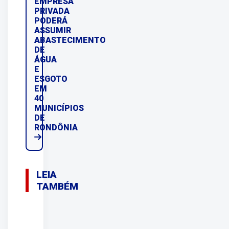
EMPRESA
PRIVADA
PODERÁ
ASSUMIR
ABASTECIMENTO
DE
ÁGUA
E
ESGOTO
EM
40
MUNICÍPIOS
DE
RONDÔNIA
LEIA
TAMBÉM