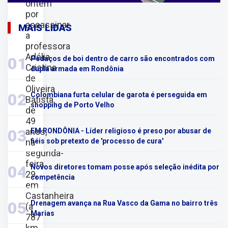
ontem
por
assassinar
MAIS LIDAS
a
professora
Adélia
01
Pedaços de boi dentro de carro são encontrados com
Cristina
dupla armada em Rondônia
de
Oliveira
02
Colombiana furta celular de garota é perseguida em
Batista,
shopping de Porto Velho
de
49
anos,
03
EM RONDÔNIA - Líder religioso é preso por abusar de
na
fiéis sob pretexto de 'processo de cura'
segunda-
feira,
04
Novos diretores tomam posse após seleção inédita por
29,
competência
em
Castanheira
05
Drenagem avança na Rua Vasco da Gama no bairro três
(a
Marias
787
km