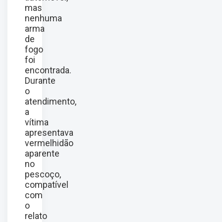
mas
nenhuma
arma
de
fogo
foi
encontrada.
Durante
o
atendimento,
a
vítima
apresentava
vermelhidão
aparente
no
pescoço,
compatível
com
o
relato