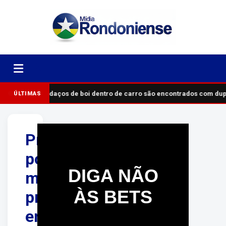
Pedaços de boi dentro de carro são encontrados com du
ÚLTIMAS
Preso
por
DIGA NÃO
matar
ÀS BETS
professora
em