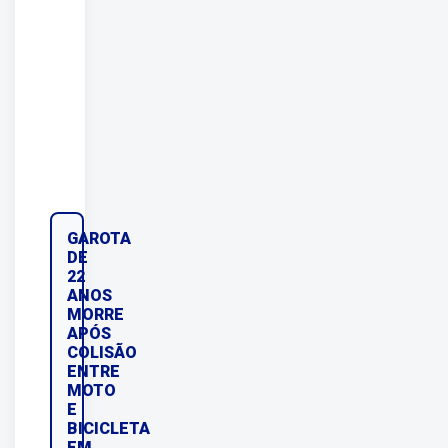
GAROTA
DE
22
ANOS
MORRE
APÓS
COLISÃO
ENTRE
MOTO
E
BICICLETA
EM