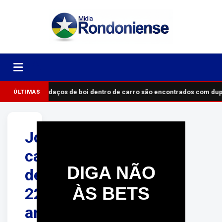
Pedaços de boi dentro de carro são encontrados com du
ÚLTIMAS
Jovem
cabeleireira
DIGA NÃO
de
ÀS BETS
22
anos