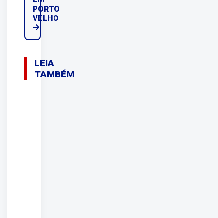
PORTO
VELHO
LEIA
TAMBÉM
09/08/2026