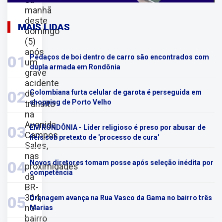
manhã
deste
MAIS LIDAS
domingo
(5)
após
01
Pedaços de boi dentro de carro são encontrados com
um
dupla armada em Rondônia
grave
acidente
02
de
Colombiana furta celular de garota é perseguida em
shopping de Porto Velho
trânsito
na
Avenida
03
EM RONDÔNIA - Líder religioso é preso por abusar de
Campos
fiéis sob pretexto de 'processo de cura'
Sales,
nas
04
Novos diretores tomam posse após seleção inédita por
proximidades
competência
da
BR-
364,
05
Drenagem avança na Rua Vasco da Gama no bairro três
no
Marias
bairro