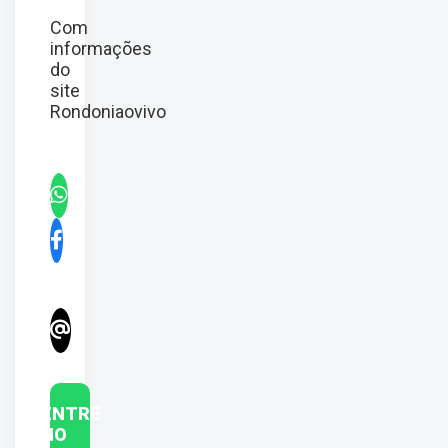
Com
informações
do
site
Rondoniaovivo
ENTRE
NO