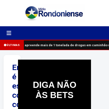
PRF apreende mais de 1 tonelada de drogas em caminhão 
ÚLTIMAS
Empresário
é
DIGA NÃO
espancado
ÀS BETS
com
coronhadas