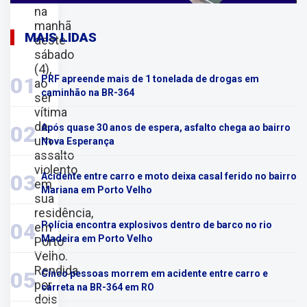
na
manhã
MAIS LIDAS
deste
sábado
(4),
01
PRF apreende mais de 1 tonelada de drogas em
ao
caminhão na BR-364
ser
vítima
de
02
Após quase 30 anos de espera, asfalto chega ao bairro
um
Nova Esperança
assalto
violento
03
Acidente entre carro e moto deixa casal ferido no bairro
em
Mariana em Porto Velho
sua
residência,
04
Polícia encontra explosivos dentro de barco no rio
em
Madeira em Porto Velho
Porto
Velho.
Rendida
05
Cinco pessoas morrem em acidente entre carro e
por
carreta na BR-364 em RO
dois