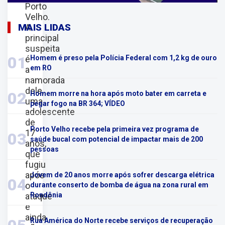
Porto
Velho.
MAIS LIDAS
A
principal
suspeita
01
é
Homem é preso pela Polícia Federal com 1,2 kg de ouro
em RO
a
namorada
dele,
02
Homem morre na hora após moto bater em carreta e
uma
pegar fogo na BR 364; VÍDEO
adolescente
de
Porto Velho recebe pela primeira vez programa de
17
03
saúde bucal com potencial de impactar mais de 200
anos,
pessoas
que
fugiu
após
Jovem de 20 anos morre após sofrer descarga elétrica
04
o
durante conserto de bomba de água na zona rural em
ataque
Rondônia
e
ainda
Rua América do Norte recebe serviços de recuperação