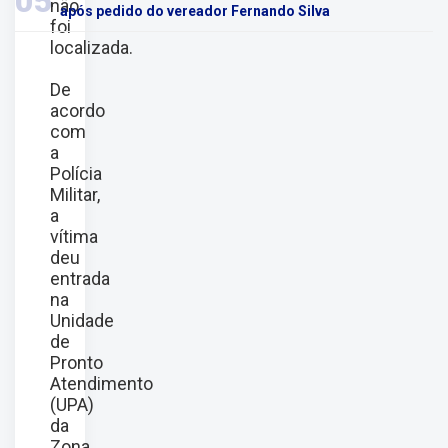
05
não
após pedido do vereador Fernando Silva
foi
localizada.
De
acordo
com
a
Polícia
Militar,
a
vítima
deu
entrada
na
Unidade
de
Pronto
Atendimento
(UPA)
da
Zona