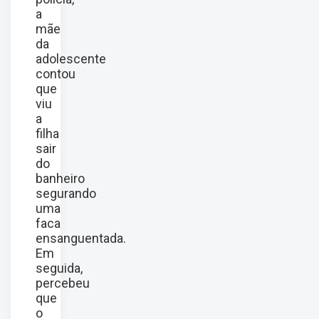
a
mãe
da
adolescente
contou
que
viu
a
filha
sair
do
banheiro
segurando
uma
faca
ensanguentada.
Em
seguida,
percebeu
que
o