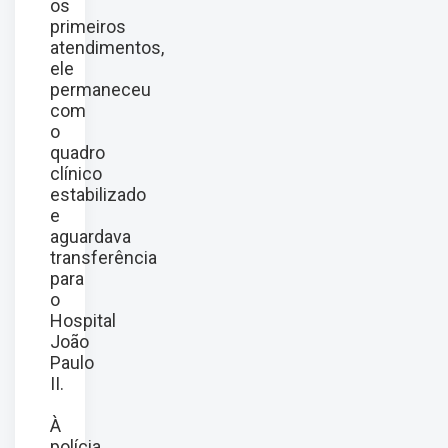
os
primeiros
atendimentos,
ele
permaneceu
com
o
quadro
clínico
estabilizado
e
aguardava
transferência
para
o
Hospital
João
Paulo
II.
À
polícia,