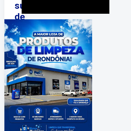
suspeita
de
esfaquear
namorado
após
discussão
em
Porto
Velho
PUBLICADO
EM:
julho
06,
2026