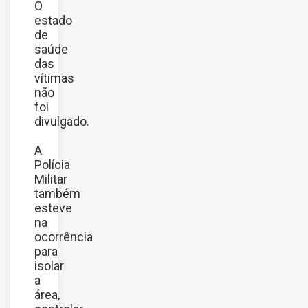
O
estado
de
saúde
das
vítimas
não
foi
divulgado.
A
Polícia
Militar
também
esteve
na
ocorrência
para
isolar
a
área,