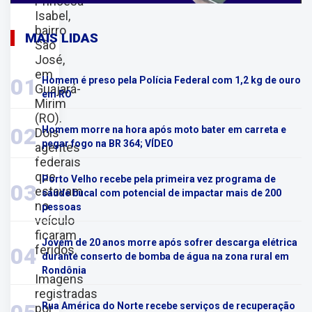
Princesa
Isabel,
bairro
MAIS LIDAS
São
José,
em
01
Homem é preso pela Polícia Federal com 1,2 kg de ouro
Guajará-
em RO
Mirim
(RO).
02
Homem morre na hora após moto bater em carreta e
Dois
pegar fogo na BR 364; VÍDEO
agentes
federais
que
Porto Velho recebe pela primeira vez programa de
03
estavam
saúde bucal com potencial de impactar mais de 200
no
pessoas
veículo
ficaram
Jovem de 20 anos morre após sofrer descarga elétrica
feridos.
04
durante conserto de bomba de água na zona rural em
Rondônia
Imagens
registradas
Rua América do Norte recebe serviços de recuperação
por