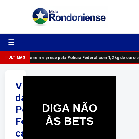
Homem é preso pela Polícia Federal com 1,2 kg de ouro 
ÚLTIMAS
Viatura
da
DIGA NÃO
Polícia
ÀS BETS
Federal
capota