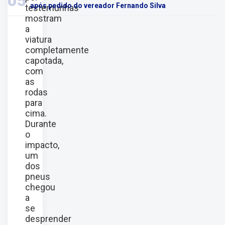
05
após pedido do vereador Fernando Silva
testemunhas
mostram
a
viatura
completamente
capotada,
com
as
rodas
para
cima.
Durante
o
impacto,
um
dos
pneus
chegou
a
se
desprender