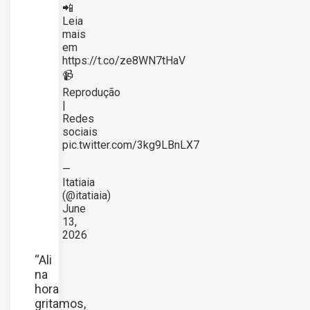
📲
Leia
mais
em
https://t.co/ze8WN7tHaV
📹
Reprodução
|
Redes
sociais
pic.twitter.com/3kg9LBnLX7
—
Itatiaia
(@itatiaia)
June
13,
2026
“Ali
na
hora
gritamos,