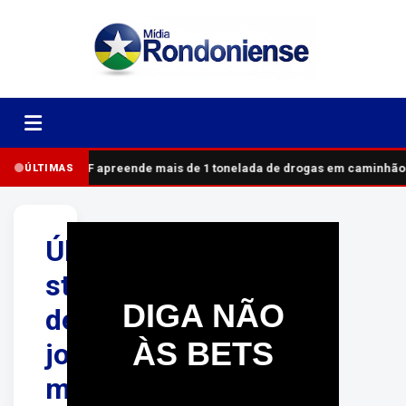
PRF apreende mais de 1 tonelada de drogas em caminhão
ÚLTIMAS
Últimos
stories
DIGA NÃO
de
ÀS BETS
jovem
morta