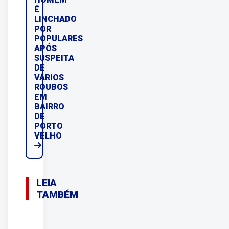
É
LINCHADO
POR
POPULARES
APÓS
SUSPEITA
DE
VÁRIOS
ROUBOS
EM
BAIRRO
DE
PORTO
VELHO
LEIA
TAMBÉM