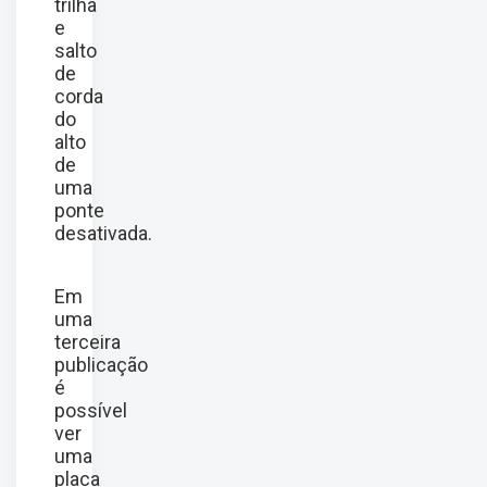
trilha
e
salto
de
corda
do
alto
de
uma
ponte
desativada.
Em
uma
terceira
publicação
é
possível
ver
uma
placa