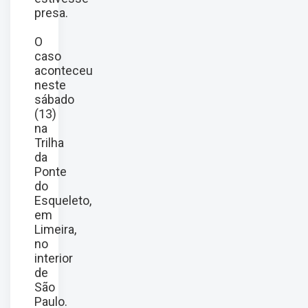
presa.
O
caso
aconteceu
neste
sábado
(13)
na
Trilha
da
Ponte
do
Esqueleto,
em
Limeira,
no
interior
de
São
Paulo.