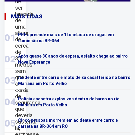
de
ser
lançada
MAIS LIDAS
de
uma
altura
01
PRF apreende mais de 1 tonelada de drogas em
de
caminhão na BR-364
cerca
de
02
Após quase 30 anos de espera, asfalto chega ao bairro
35
Nova Esperança
metros
sem
que
03
Acidente entre carro e moto deixa casal ferido no bairro
a
Mariana em Porto Velho
corda
de
04
Polícia encontra explosivos dentro de barco no rio
segurança,
Madeira em Porto Velho
que
deveria
05
Cinco pessoas morrem em acidente entre carro e
sustentá-
carreta na BR-364 em RO
la,
estivesse