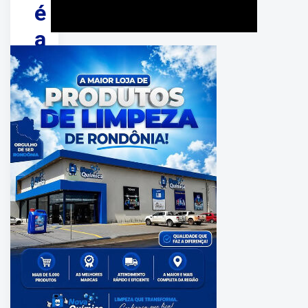
é
a
nova
presidente
da
Funcultural
PUBLICADO
EM:
junho
14,
2026