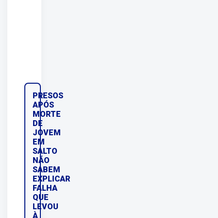
PRESOS
APÓS
MORTE
DE
JOVEM
EM
SALTO
NÃO
SABEM
EXPLICAR
FALHA
QUE
LEVOU
À