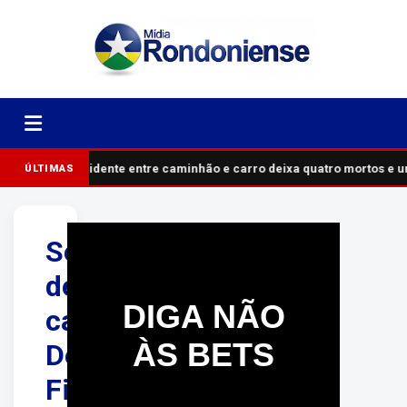
Acidente entre caminhão e carro deixa quatro mortos e 
ÚLTIMAS
Servidora
de
DIGA NÃO
carreira,
ÀS BETS
Débora
Figueiredo