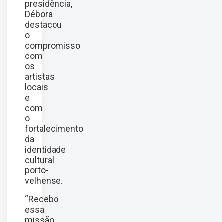
presidência,
Débora
destacou
o
compromisso
com
os
artistas
locais
e
com
o
fortalecimento
da
identidade
cultural
porto-
velhense.
“Recebo
essa
missão