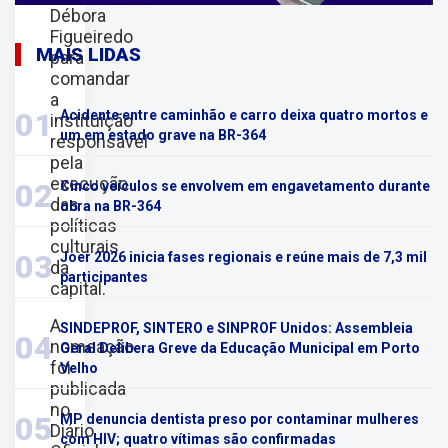
Débora
Figueiredo
MAIS LIDAS
para
comandar
a
01
Acidente entre caminhão e carro deixa quatro mortos e
instituição
um em estado grave na BR-364
responsável
pela
execução
02
Cinco veículos se envolvem em engavetamento durante
das
obra na BR-364
políticas
culturais
03
Joer 2026 inicia fases regionais e reúne mais de 7,3 mil
da
participantes
capital.
A
SINDEPROF, SINTERO e SINPROF Unidos: Assembleia
04
nomeação
Geral Delibera Greve da Educação Municipal em Porto
foi
Velho
publicada
no
05
MP denuncia dentista preso por contaminar mulheres
Diário
com HIV; quatro vítimas são confirmadas