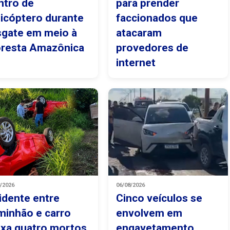
ntro de
para prender
licóptero durante
faccionados que
sgate em meio à
atacaram
oresta Amazônica
provedores de
internet
8/2026
06/08/2026
idente entre
Cinco veículos se
minhão e carro
envolvem em
ixa quatro mortos
engavetamento