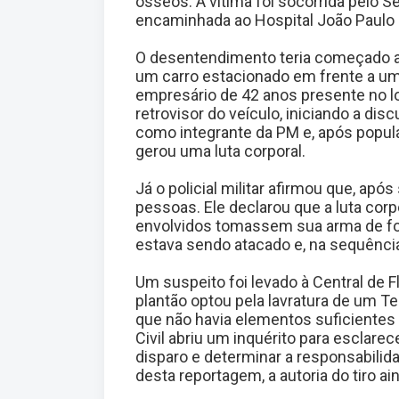
ósseos. A vítima foi socorrida pelo 
encaminhada ao Hospital João Paulo 
O desentendimento teria começado ap
um carro estacionado em frente a um
empresário de 42 anos presente no loc
retrovisor do veículo, iniciando a dis
como integrante da PM e, após popul
gerou uma luta corporal.
Já o policial militar afirmou que, após
pessoas. Ele declarou que a luta cor
envolvidos tomassem sua arma de fog
estava sendo atacado e, na sequência
Um suspeito foi levado à Central de F
plantão optou pela lavratura de um T
que não havia elementos suficientes 
Civil abriu um inquérito para esclare
disparo e determinar a responsabilid
desta reportagem, a autoria do tiro ai