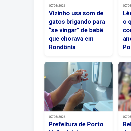
07/08/2026
07/0
Vizinho usa som de
Lé
gatos brigando para
o 
“se vingar” de bebê
co
que chorava em
an
Rondônia
Po
07/08/2026
07/0
Prefeitura de Porto
Be