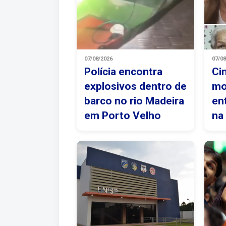
07/08/2026
07/0
Polícia encontra
Ci
explosivos dentro de
mo
barco no rio Madeira
en
em Porto Velho
na