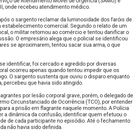
Serviço de Atendimento Móvel de Urgência (SAMU) e
II, onde recebeu atendimento médico.
ós o sargento reclamar da luminosidade dos faróis de
 estabelecimento comercial. Segundo o relato de um
al, o militar retornou ao comércio e tentou danificar o
cussão. O empresário alega que o policial se identificou
ares se aproximarem, tentou sacar sua arma, o que
 se identificar, foi cercado e agredido por diversas
poral ocorreu apenas quando tentou impedir que os
o. O sargento sustenta que ouviu o disparo enquanto
, percebeu que havia sido atingido.
lagrantes por lesão corporal grave, porém, o delegado de
ermo Circunstanciado de Ocorrência (TCO), por entender
para a prisão em flagrante naquele momento. A Polícia
cer a dinâmica da confusão, identificar quem efetuou o
ade de cada participante no episódio. Até o fechamento
nda não havia sido definida.