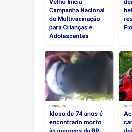
Velho Inicia
de
Campanha Nacional
he
de Multivacinação
re
para Crianças e
Fl
Adolescentes
07/08/2026
07/0
Idoso de 74 anos é
Ac
encontrado morto
ca
às margens da BR-
de