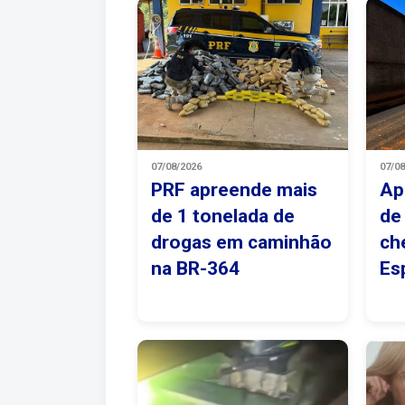
07/08/2026
07/0
PRF apreende mais
Ap
de 1 tonelada de
de
drogas em caminhão
ch
na BR-364
Es