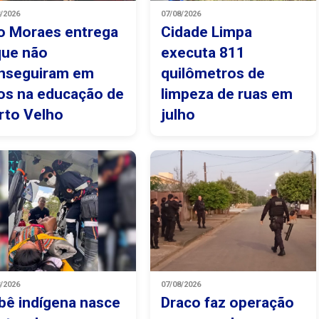
8/2026
07/08/2026
o Moraes entrega
Cidade Limpa
que não
executa 811
nseguiram em
quilômetros de
os na educação de
limpeza de ruas em
rto Velho
julho
8/2026
07/08/2026
bê indígena nasce
Draco faz operação