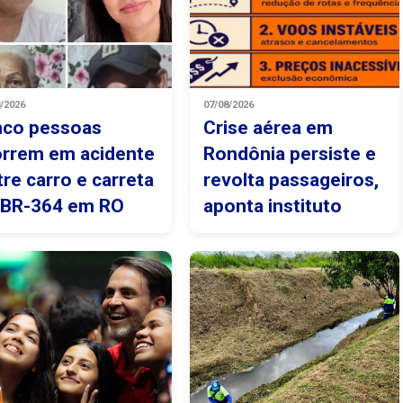
8/2026
07/08/2026
nco pessoas
Crise aérea em
rrem em acidente
Rondônia persiste e
tre carro e carreta
revolta passageiros,
 BR-364 em RO
aponta instituto