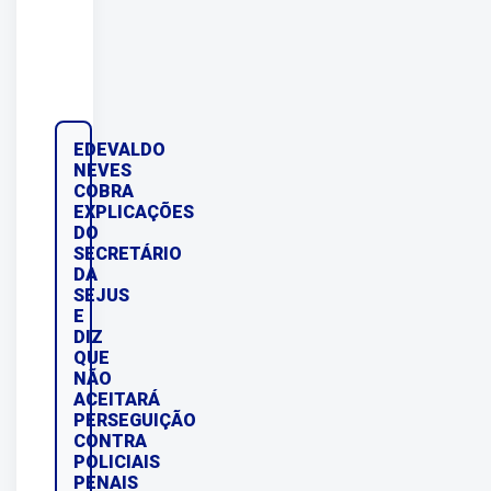
EDEVALDO
NEVES
COBRA
EXPLICAÇÕES
DO
SECRETÁRIO
DA
SEJUS
E
DIZ
QUE
NÃO
ACEITARÁ
PERSEGUIÇÃO
CONTRA
POLICIAIS
PENAIS