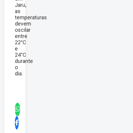
Jaru,
as
temperaturas
devem
oscilar
entre
22°C
e
24°C
durante
o
dia.