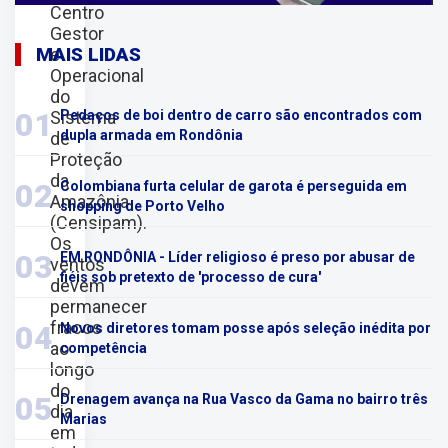
Centro
Gestor
MAIS LIDAS
e
Operacional
do
01
Sistema
Pedaços de boi dentro de carro são encontrados com
dupla armada em Rondônia
de
Proteção
da
02
Colombiana furta celular de garota é perseguida em
Amazônia
shopping de Porto Velho
(Censipam).
Os
03
EM RONDÔNIA - Líder religioso é preso por abusar de
ventos
fiéis sob pretexto de 'processo de cura'
devem
permanecer
fracos
04
Novos diretores tomam posse após seleção inédita por
ao
competência
longo
do
05
Drenagem avança na Rua Vasco da Gama no bairro três
dia
Marias
em