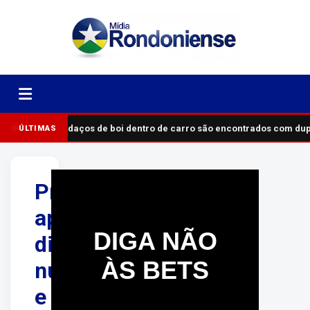
Pedaços de boi dentro de carro são encontrados com du
ÚLTIMAS
Previsão
aponta
DIGA NÃO
dia
ÀS BETS
nublado
e