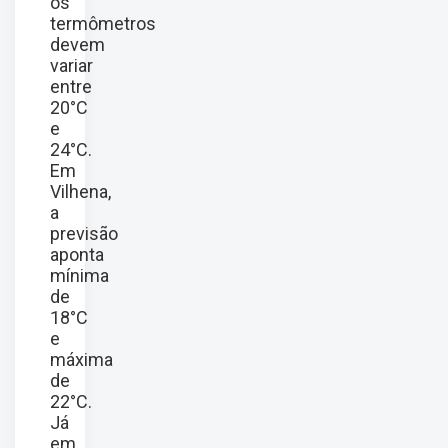
os
termômetros
devem
variar
entre
20°C
e
24°C.
Em
Vilhena,
a
previsão
aponta
mínima
de
18°C
e
máxima
de
22°C.
Já
em