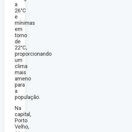
a
26°C
e
mínimas
em
torno
de
22°C,
proporcionando
um
clima
mais
ameno
para
a
população.
Na
capital,
Porto
Velho,