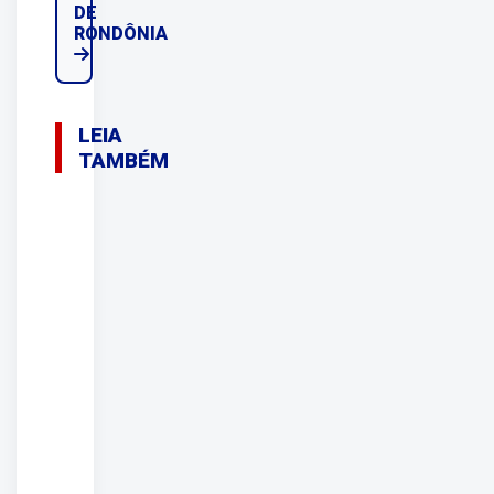
DE
RONDÔNIA
LEIA
TAMBÉM
09/08/2026