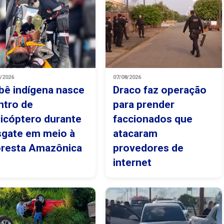
8/2026
07/08/2026
bê indígena nasce
Draco faz operação
ntro de
para prender
licóptero durante
faccionados que
sgate em meio à
atacaram
oresta Amazônica
provedores de
internet