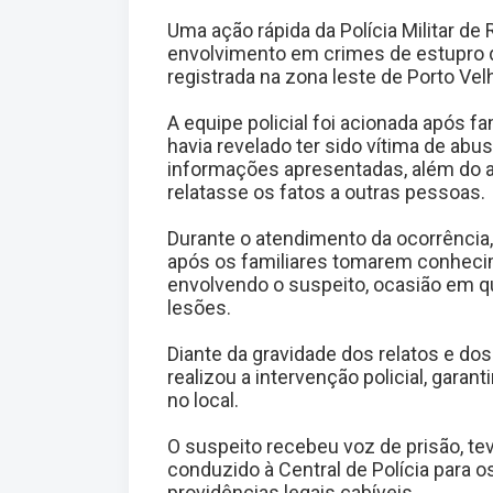
Uma ação rápida da Polícia Militar d
envolvimento em crimes de estupro d
registrada na zona leste de Porto Vel
A equipe policial foi acionada após f
havia revelado ter sido vítima de abu
informações apresentadas, além do ab
relatasse os fatos a outras pessoas.
Durante o atendimento da ocorrência
após os familiares tomarem conhec
envolvendo o suspeito, ocasião em qu
lesões.
Diante da gravidade dos relatos e do
realizou a intervenção policial, gara
no local.
O suspeito recebeu voz de prisão, te
conduzido à Central de Polícia para o
providências legais cabíveis.