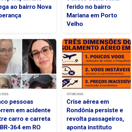
ega ao bairro Nova
ferido no bairro
perança
Mariana em Porto
Velho
8/2026
07/08/2026
nco pessoas
Crise aérea em
rrem em acidente
Rondônia persiste e
tre carro e carreta
revolta passageiros,
 BR-364 em RO
aponta instituto