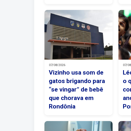
07/08/2026
07/0
Vizinho usa som de
Lé
gatos brigando para
o 
“se vingar” de bebê
co
que chorava em
an
Rondônia
Po