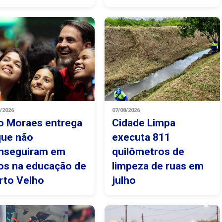
8/2026
07/08/2026
o Moraes entrega
Cidade Limpa
que não
executa 811
nseguiram em
quilômetros de
os na educação de
limpeza de ruas em
rto Velho
julho