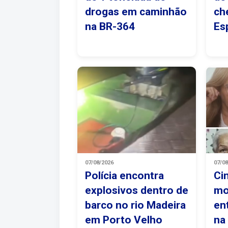
drogas em caminhão
ch
na BR-364
Es
07/08/2026
07/0
Polícia encontra
Ci
explosivos dentro de
mo
barco no rio Madeira
en
em Porto Velho
na