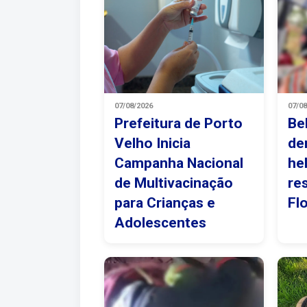
07/08/2026
07/0
Prefeitura de Porto
Be
Velho Inicia
de
Campanha Nacional
he
de Multivacinação
re
para Crianças e
Fl
Adolescentes