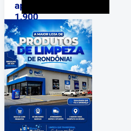
apreende
1.900
litros
de
combustível
contrabandeado
em
Rondônia
PUBLICADO
EM:
junho
05,
2026