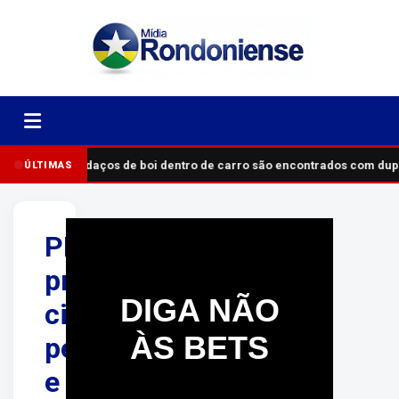
Pedaços de boi dentro de carro são encontrados com du
ÚLTIMAS
PF
prende
DIGA NÃO
cinco
ÀS BETS
pessoas
e