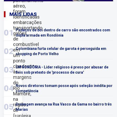
patrulhamento
aéreo,
foram
MAIS LIDAS
identificadas
embarcações
transportando
01
Pedaços de boi dentro de carro são encontrados com
galões
dupla armada em Rondônia
de
combustível
02
Colombiana furta celular de garota é perseguida em
em
shopping de Porto Velho
um
ponto
clandestino
03
EM RONDÔNIA - Líder religioso é preso por abusar de
às
fiéis sob pretexto de 'processo de cura'
margens
do
04
Novos diretores tomam posse após seleção inédita por
Rio
competência
Mamoré,
na
região
05
Drenagem avança na Rua Vasco da Gama no bairro três
de
Marias
fronteira