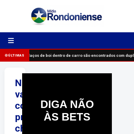
Pedaços de boi dentro de carro são encontrados com dup
ÚLTIMAS
Nova
vacina
DIGA NÃO
contra
ÀS BETS
pneumonia
chega