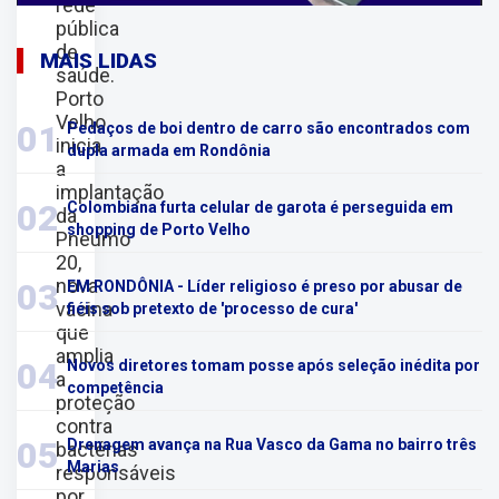
rede
pública
de
MAIS LIDAS
saúde.
Porto
Velho
01
Pedaços de boi dentro de carro são encontrados com
inicia
dupla armada em Rondônia
a
implantação
02
Colombiana furta celular de garota é perseguida em
da
shopping de Porto Velho
Pneumo
20,
nova
03
EM RONDÔNIA - Líder religioso é preso por abusar de
vacina
fiéis sob pretexto de 'processo de cura'
que
amplia
04
Novos diretores tomam posse após seleção inédita por
a
competência
proteção
contra
05
Drenagem avança na Rua Vasco da Gama no bairro três
bactérias
Marias
responsáveis
por