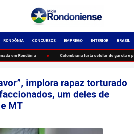
RONDÔNIA
CONCURSOS
EMPREGO
INTERIOR
BRASIL
●
mada em Rondônia
Colombiana furta celular de garota é p
vor”, implora rapaz torturado
 faccionados, um deles de
de MT