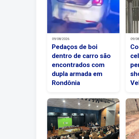
09/08/2026
09/0
Pedaços de boi
Co
dentro de carro são
ce
encontrados com
pe
dupla armada em
sh
Rondônia
Ve