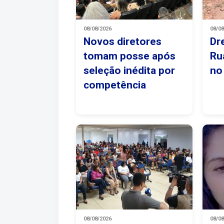
08/08/2026
08/0
Novos diretores
Dr
tomam posse após
Ru
seleção inédita por
no
competência
08/08/2026
08/0