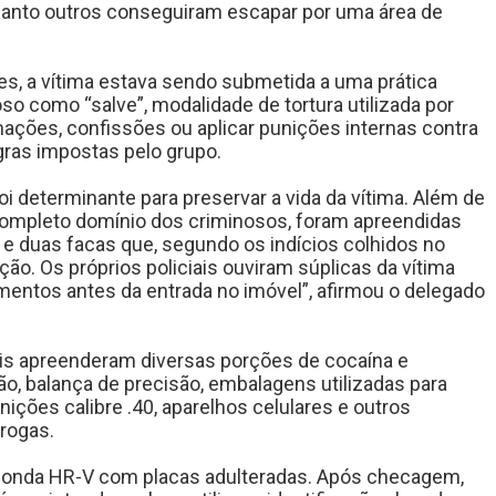
uanto outros conseguiram escapar por uma área de
es, a vítima estava sendo submetida a uma prática
o como “salve”, modalidade de tortura utilizada por
ações, confissões ou aplicar punições internas contra
ras impostas pelo grupo.
 foi determinante para preservar a vida da vítima. Além de
completo domínio dos criminosos, foram apreendidas
 e duas facas que, segundo os indícios colhidos no
ção. Os próprios policiais ouviram súplicas da vítima
entos antes da entrada no imóvel”, afirmou o delegado
iais apreenderam diversas porções de cocaína e
o, balança de precisão, embalagens utilizadas para
ções calibre .40, aparelhos celulares e outros
drogas.
Honda HR-V com placas adulteradas. Após checagem,