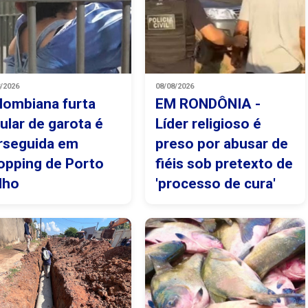
8/2026
08/08/2026
lombiana furta
EM RONDÔNIA -
lular de garota é
Líder religioso é
rseguida em
preso por abusar de
opping de Porto
fiéis sob pretexto de
lho
'processo de cura'