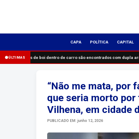
CAPA
POLÍTICA
CAPITAL
Pedaços de boi dentro de carro são encontrados com dupla ar
ÚLTIMAS
“Não me mata, por fa
que seria morto por
Vilhena, em cidade 
PUBLICADO EM: junho 12, 2026