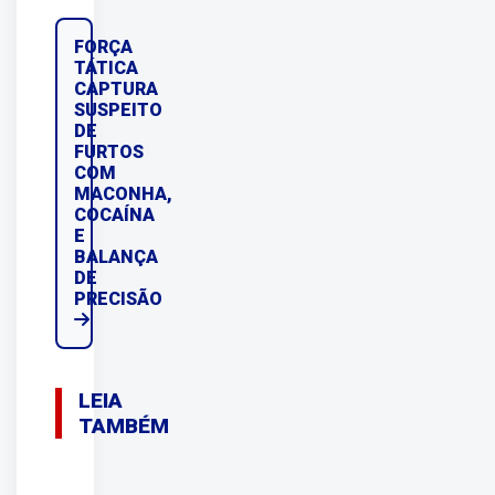
FORÇA
TÁTICA
CAPTURA
SUSPEITO
DE
FURTOS
COM
MACONHA,
COCAÍNA
E
BALANÇA
DE
PRECISÃO
LEIA
TAMBÉM