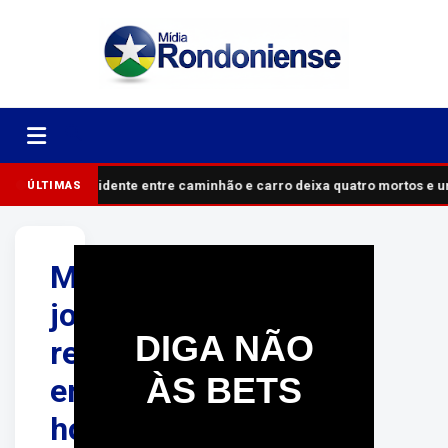
Acidente entre caminhão e carro deixa quatro mortos e 
ÚLTIMAS
Mulher
joga
DIGA NÃO
refrigerante
ÀS BETS
em
homem