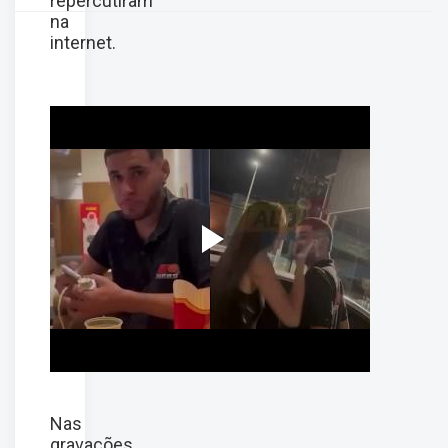
repercutiram
na
internet.
Nas
gravações,