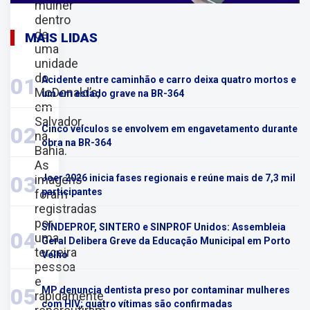
mulher
dentro
de
MAIS LIDAS
uma
unidade
do
01
Acidente entre caminhão e carro deixa quatro mortos e
McDonald’s,
um em estado grave na BR-364
em
Salvador,
02
Cinco veículos se envolvem em engavetamento durante
na
obra na BR-364
Bahia.
As
03
imagens
Joer 2026 inicia fases regionais e reúne mais de 7,3 mil
participantes
foram
registradas
por
SINDEPROF, SINTERO e SINPROF Unidos: Assembleia
04
uma
Geral Delibera Greve da Educação Municipal em Porto
terceira
Velho
pessoa
e
05
MP denuncia dentista preso por contaminar mulheres
rapidamente
com HIV; quatro vítimas são confirmadas