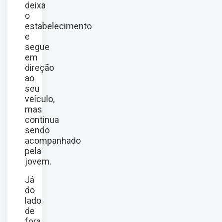
deixa
o
estabelecimento
e
segue
em
direção
ao
seu
veículo,
mas
continua
sendo
acompanhado
pela
jovem.
Já
do
lado
de
fora,