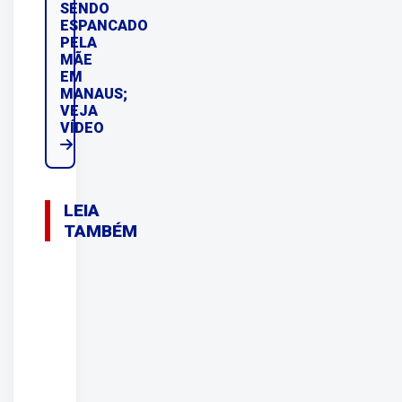
SENDO
ESPANCADO
PELA
MÃE
EM
MANAUS;
VEJA
VÍDEO
LEIA
TAMBÉM