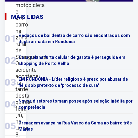
motocicleta
e
MAIS LIDAS
um
carro
na
01
Pedaços de boi dentro de carro são encontrados com
zona
dupla armada em Rondônia
rural
de
Seringueiras.
02
Colombiana furta celular de garota é perseguida em
O
shopping de Porto Velho
acidente
aconteceu
03
EM RONDÔNIA - Líder religioso é preso por abusar de
na
fiéis sob pretexto de 'processo de cura'
tarde
desta
04
Novos diretores tomam posse após seleção inédita por
quinta-
competência
feira
(4),
na
05
Drenagem avança na Rua Vasco da Gama no bairro três
Linha
Marias
8,