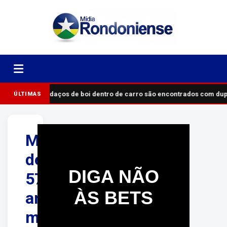
Pedaços de boi dentro de carro são encontrados com du
ÚLTIMAS
Mulher
de
DIGA NÃO
57
ÀS BETS
anos
morre