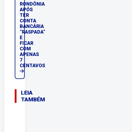
RONDÔNIA
APÓS
TER
CONTA
BANCÁRIA
“RASPADA”
E
FICAR
COM
APENAS
7
CENTAVOS
LEIA
TAMBÉM