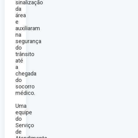
sinalização
da
área
e
auxiliaram
na
segurança
do
trânsito
até
a
chegada
do
socorro
médico.
Uma
equipe
do
Serviço
de