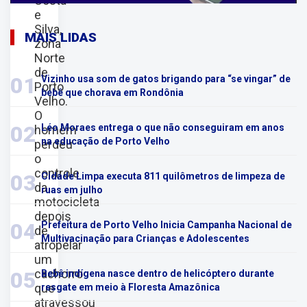
Costa
e
Silva,
MAIS LIDAS
zona
Norte
de
01
Vizinho usa som de gatos brigando para “se vingar” de
Porto
bebê que chorava em Rondônia
Velho.
O
02
Léo Moraes entrega o que não conseguiram em anos
homem
na educação de Porto Velho
perdeu
o
controle
03
Cidade Limpa executa 811 quilômetros de limpeza de
da
ruas em julho
motocicleta
depois
04
Prefeitura de Porto Velho Inicia Campanha Nacional de
de
Multivacinação para Crianças e Adolescentes
atropelar
um
cachorro
05
Bebê indígena nasce dentro de helicóptero durante
que
resgate em meio à Floresta Amazônica
atravessou