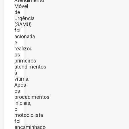
Atendimento
Móvel
de
Urgência
(SAMU)
foi
acionada
e
realizou
os
primeiros
atendimentos
à
vítima.
Após
os
procedimentos
iniciais,
o
motociclista
foi
encaminhado