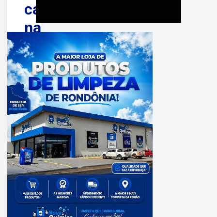
cachorro
na
Avenida
Imigrantes,
em
Porto
Velho
PUBLICADO
EM:
junho
11,
2026