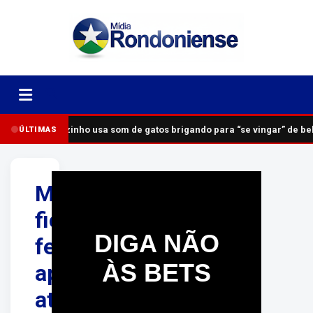
Vizinho usa som de gatos brigando para “se vingar” de b
ÚLTIMAS
Motociclista
fica
DIGA NÃO
ferido
ÀS BETS
após
atropelar