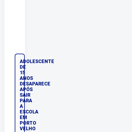
ADOLESCENTE
DE
15
ANOS
DESAPARECE
APÓS
SAIR
PARA
A
ESCOLA
EM
PORTO
VELHO