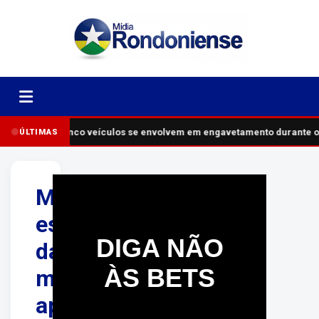
Cinco veículos se envolvem em engavetamento durante o
ÚLTIMAS
Motociclista
escapa
DIGA NÃO
da
ÀS BETS
morte
após