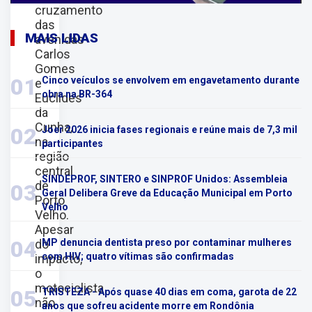
cruzamento
das
MAIS LIDAS
avenidas
Carlos
Gomes
01
Cinco veículos se envolvem em engavetamento durante
e
obra na BR-364
Euclides
da
Cunha,
02
Joer 2026 inicia fases regionais e reúne mais de 7,3 mil
na
participantes
região
central
SINDEPROF, SINTERO e SINPROF Unidos: Assembleia
de
03
Geral Delibera Greve da Educação Municipal em Porto
Porto
Velho
Velho.
Apesar
04
do
MP denuncia dentista preso por contaminar mulheres
com HIV; quatro vítimas são confirmadas
impacto,
o
motociclista
05
TRISTEZA - Após quase 40 dias em coma, garota de 22
não
anos que sofreu acidente morre em Rondônia