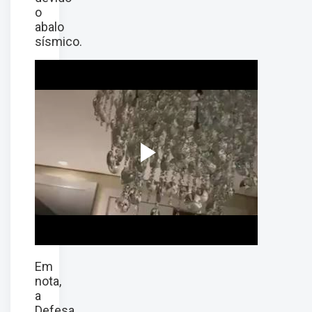
o
abalo
sísmico.
Em
nota,
a
Defesa