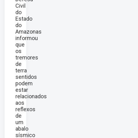
Civil
do
Estado
do
Amazonas
informou
que
os
tremores
de
terra
sentidos
podem
estar
relacionados
aos
reflexos
de
um
abalo
sísmico