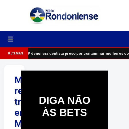
MP denuncia dentista preso por contaminar mulheres com
ÚLTIMAS
Moradores
relatam
DIGA NÃO
tremor
ÀS BETS
em
Manaus