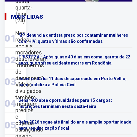
desta
quarta-
feira
MAIS LIDAS
(24).
Nas
01
MP denuncia dentista preso por contaminar mulheres
redes
com HIV; quatro vítimas são confirmadas
sociais,
moradores
02
TRISTEZA - Após quase 40 dias em coma, garota de 22
descreveram
anos que sofreu acidente morre em Rondônia
"momentos
de
desespero".
03
Jovem está há 11 dias desaparecido em Porto Velho;
Vídeos
caso mobiliza a Polícia Civil
divulgados
também
04
Senar-RO abre oportunidades para 15 cargos;
mostram
inscrições terminam nesta sexta-feira
prédios
e
05
Refis 2026 segue até final do ano e amplia oportunidade
objetos
para regularização fiscal
balançando
devido