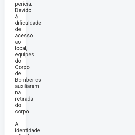
perícia.
Devido
à
dificuldade
de
acesso
ao
local,
equipes
do
Corpo
de
Bombeiros
auxiliaram
na
retirada
do
corpo.
A
identidade