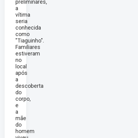
preliminares,
a
vítima
seria
conhecida
como
"Tiaguinho".
Familiares
estiveram
no
local
após
a
descoberta
do
corpo,
e
a
mãe
do
homem
viveu