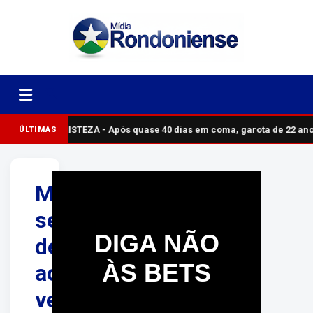
TRISTEZA - Após quase 40 dias em coma, garota de 22 an
ÚLTIMAS
Mãe
se
DIGA NÃO
desespera
ÀS BETS
ao
ver