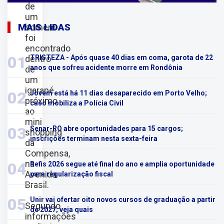
de
um
MAIS LIDAS
homem
foi
encontrado
01
dentro
TRISTEZA - Após quase 40 dias em coma, garota de 22
anos que sofreu acidente morre em Rondônia
de
um
igarapé
02
Jovem está há 11 dias desaparecido em Porto Velho;
próximo
caso mobiliza a Polícia Civil
ao
mini
03
Senar-RO abre oportunidades para 15 cargos;
shopping
inscrições terminam nesta sexta-feira
da
Compensa,
na
04
Refis 2026 segue até final do ano e amplia oportunidade
Avenida
para regularização fiscal
Brasil.
05
Unir vai ofertar oito novos cursos de graduação a partir
Segundo
de 2027; veja quais
informações