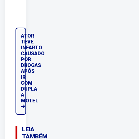
ATOR
TEVE
INFARTO
CAUSADO
POR
DROGAS
APÓS
IR
COM
DUPLA
A
MOTEL
LEIA
TAMBÉM