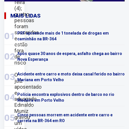
feira
(4);
quatro
MAIS LIDAS
pessoas
foram
socorridas
01
PRF apreende mais de 1 tonelada de drogas em
e
caminhão na BR-364
estão
fora
02
Após quase 30 anos de espera, asfalto chega ao bairro
de
Nova Esperança
risco
03
O
Acidente entre carro e moto deixa casal ferido no bairro
Mariana em Porto Velho
juiz
aposentado
e
04
Polícia encontra explosivos dentro de barco no rio
advogado
Madeira em Porto Velho
Edinaldo
Muniz
05
Cinco pessoas morrem em acidente entre carro e
gravou
carreta na BR-364 em RO
um