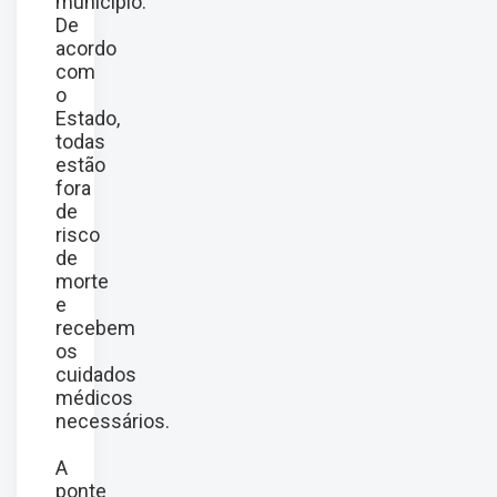
município.
De
acordo
com
o
Estado,
todas
estão
fora
de
risco
de
morte
e
recebem
os
cuidados
médicos
necessários.
A
ponte