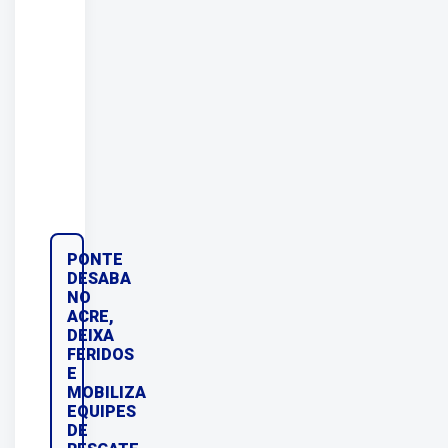
PONTE
DESABA
NO
ACRE,
DEIXA
FERIDOS
E
MOBILIZA
EQUIPES
DE