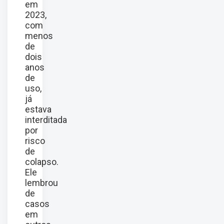
em
2023,
com
menos
de
dois
anos
de
uso,
já
estava
interditada
por
risco
de
colapso.
Ele
lembrou
de
casos
em