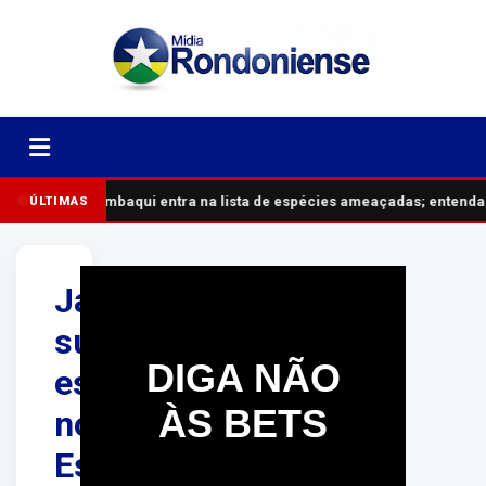
Tambaqui entra na lista de espécies ameaçadas; entenda 
ÚLTIMAS
Jacaré
surpreende
DIGA NÃO
esportistas
ÀS BETS
no
Espaço