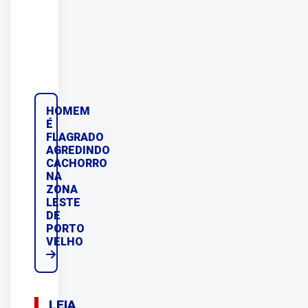
HOMEM
É
FLAGRADO
AGREDINDO
CACHORRO
NA
ZONA
LESTE
DE
PORTO
VELHO
LEIA