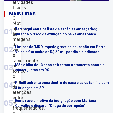
atividades
físicas.
MAIS LIDAS
O
réptil
apareceu
01
Tambaqui entra na lista de espécies ameaçadas;
às
entenda o risco de extinção do peixe amazônico
margens
da
02
Liminar do TJRO impede greve da educação em Porto
via
Velho e fixa multa de R$ 20 mil por dia a sindicatos
e
rapidamente
03
Mãe e filha de 13 anos enfrentam tratamento contra o
se
câncer juntas em RO
tornou
o
centro
04
Pitbull enfrenta onça dentro de casa e salva família com
das
3 crianças em SP
atenções
entre
05
Euma revela motivo da indignação com Mariana
os
Carvalho e dispara: “Chega de corrupção”
frequentadores.