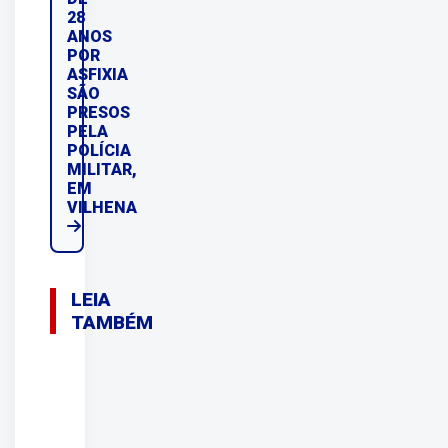
28
ANOS
POR
ASFIXIA
SÃO
PRESOS
PELA
POLÍCIA
MILITAR,
EM
VILHENA
LEIA
TAMBÉM