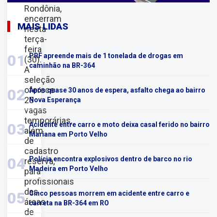
Rondônia,
encerram
MAIS LIDAS
nesta
terça-
feira
01
PRF apreende mais de 1 tonelada de drogas em
(30).
caminhão na BR-364
A
seleção
oferece
02
Após quase 30 anos de espera, asfalto chega ao bairro
23
Nova Esperança
vagas
temporárias,
03
Acidente entre carro e moto deixa casal ferido no bairro
além
Mariana em Porto Velho
de
cadastro
04
Polícia encontra explosivos dentro de barco no rio
reserva,
Madeira em Porto Velho
para
profissionais
das
05
Cinco pessoas morrem em acidente entre carro e
áreas
carreta na BR-364 em RO
de