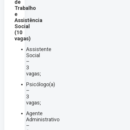
de
Trabalho
e
Assistência
Social
(10
vagas)
Assistente
Social
–
3
vagas;
Psicólogo(a)
–
3
vagas;
Agente
Administrativo
–