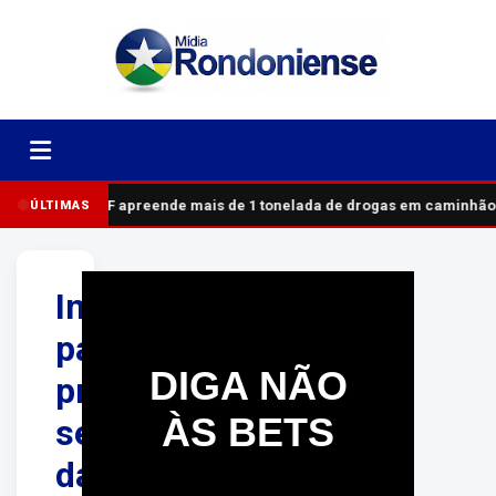
PRF apreende mais de 1 tonelada de drogas em caminhão
ÚLTIMAS
Inscrições
para
DIGA NÃO
processo
ÀS BETS
seletivo
da