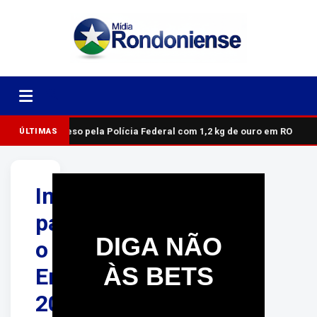
Homem é preso pela Polícia Federal com 1,2 kg de ouro em RO
ÚLTIMAS
Inscrições
para
DIGA NÃO
o
ÀS BETS
Enem
2026