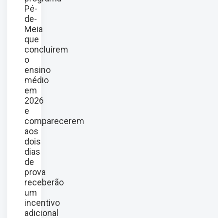
Pé-
de-
Meia
que
concluírem
o
ensino
médio
em
2026
e
comparecerem
aos
dois
dias
de
prova
receberão
um
incentivo
adicional