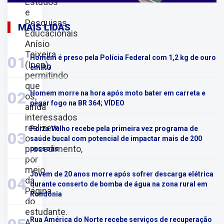
Estudos
e
Pesquisas
MAIS LIDAS
Educacionais
Anísio
Teixeira
01
Homem é preso pela Polícia Federal com 1,2 kg de ouro
(Inep),
em RO
permitindo
que
02
Homem morre na hora após moto bater em carreta e
os,
pegar fogo na BR 364; VÍDEO
ainda
interessados
realizem
Porto Velho recebe pela primeira vez programa de
03
o
saúde bucal com potencial de impactar mais de 200
procedimento,
pessoas
por
meio
Jovem de 20 anos morre após sofrer descarga elétrica
04
da
durante conserto de bomba de água na zona rural em
Página
Rondônia
do
estudante
.
Rua América do Norte recebe serviços de recuperação
A