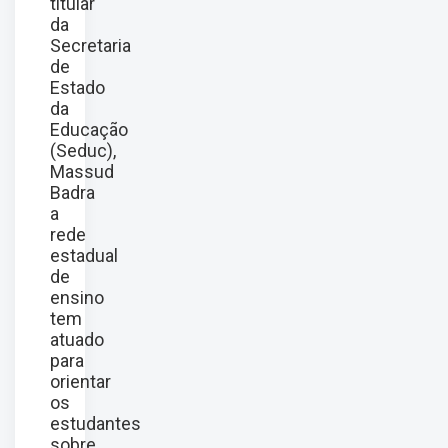
titular
da
Secretaria
de
Estado
da
Educação
(Seduc),
Massud
Badra
a
rede
estadual
de
ensino
tem
atuado
para
orientar
os
estudantes
sobre