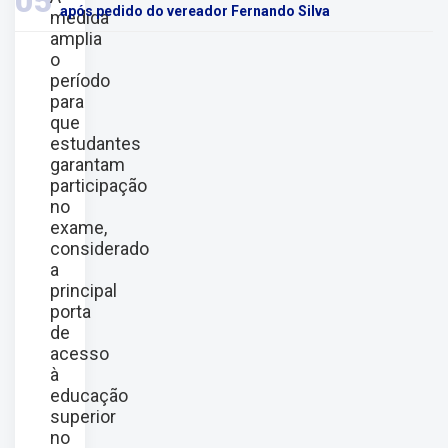
05
após pedido do vereador Fernando Silva
medida
amplia
o
período
para
que
estudantes
garantam
participação
no
exame,
considerado
a
principal
porta
de
acesso
à
educação
superior
no