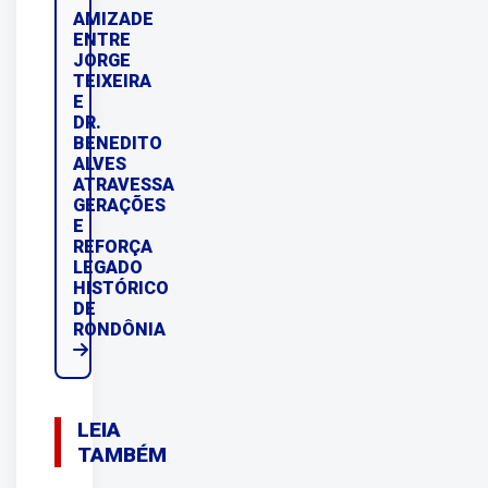
AMIZADE
ENTRE
JORGE
TEIXEIRA
E
DR.
BENEDITO
ALVES
ATRAVESSA
GERAÇÕES
E
REFORÇA
LEGADO
HISTÓRICO
DE
RONDÔNIA
LEIA
TAMBÉM