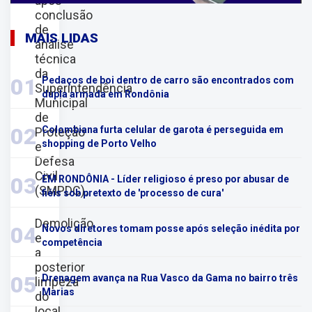
após
conclusão
de
MAIS LIDAS
análise
técnica
da
01
Pedaços de boi dentro de carro são encontrados com
Superintendência
dupla armada em Rondônia
Municipal
de
02
Colombiana furta celular de garota é perseguida em
Proteção
shopping de Porto Velho
e
Defesa
Civil
03
EM RONDÔNIA - Líder religioso é preso por abusar de
(SMPDC).
fiéis sob pretexto de 'processo de cura'
Demolição
04
Novos diretores tomam posse após seleção inédita por
e
competência
a
posterior
05
Drenagem avança na Rua Vasco da Gama no bairro três
limpeza
Marias
do
local