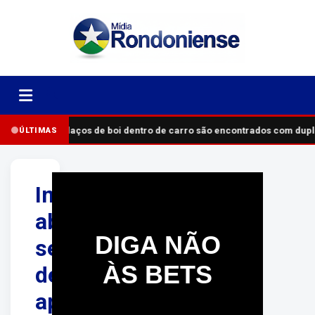
Pedaços de boi dentro de carro são encontrados com dup
ÚLTIMAS
Imóvel
abandonado
DIGA NÃO
será
ÀS BETS
demolido
após