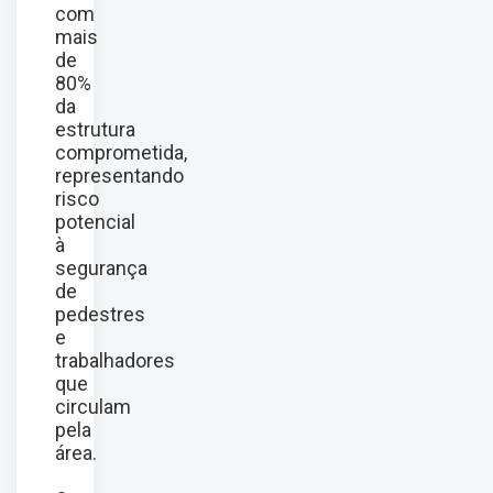
com
mais
de
80%
da
estrutura
comprometida,
representando
risco
potencial
à
segurança
de
pedestres
e
trabalhadores
que
circulam
pela
área.