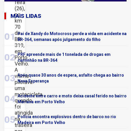
feira
(26),
no
MAIS LIDAS
km
70
da
01
Pai de Xandy do Motocross perde a vida em acidente na
BR-
BR-364, semanas após julgamento do filho
319,
em
02
PRF apreende mais de 1 tonelada de drogas em
Porto
caminhão na BR-364
Velho.
A
03
vítima
Após quase 30 anos de espera, asfalto chega ao bairro
Nova Esperança
pilotava
uma
motocicleta
04
Acidente entre carro e moto deixa casal ferido no bairro
quando
Mariana em Porto Velho
foi
atingida
05
Polícia encontra explosivos dentro de barco no rio
na
Madeira em Porto Velho
traseira