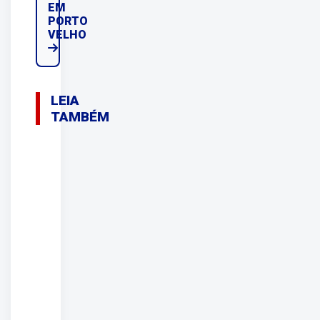
EM
PORTO
VELHO
LEIA
TAMBÉM
08/08/2026