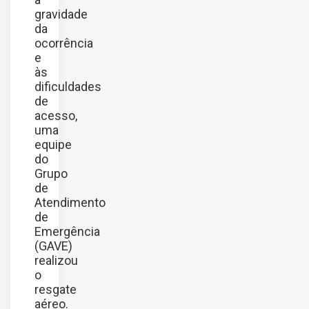
gravidade
da
ocorrência
e
às
dificuldades
de
acesso,
uma
equipe
do
Grupo
de
Atendimento
de
Emergência
(GAVE)
realizou
o
resgate
aéreo.