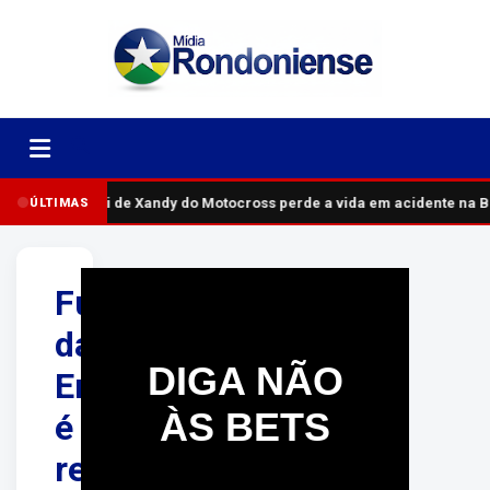
Pai de Xandy do Motocross perde a vida em acidente na B
ÚLTIMAS
Funcionário
da
DIGA NÃO
Energisa
ÀS BETS
é
resgatado