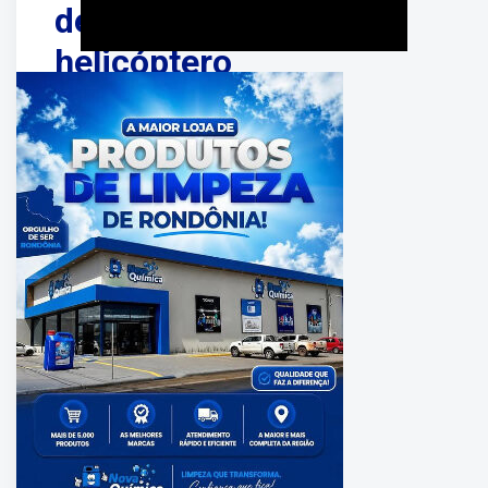
de
helicóptero
após
grave
acidente
na
BR-
319
PUBLICADO
EM:
junho
26,
2026