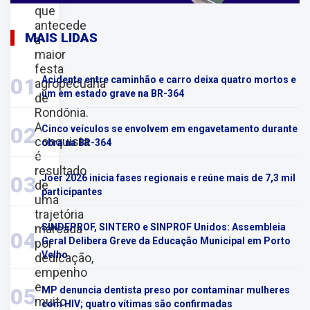
que
antecede
MAIS LIDAS
a
maior
festa
01
Acidente entre caminhão e carro deixa quatro mortos e
agropecuária
um em estado grave na BR-364
de
Rondônia.
A
02
Cinco veículos se envolvem em engavetamento durante
conquista
obra na BR-364
é
resultado
03
Joer 2026 inicia fases regionais e reúne mais de 7,3 mil
de
participantes
uma
trajetória
marcada
SINDEPROF, SINTERO e SINPROF Unidos: Assembleia
04
Geral Delibera Greve da Educação Municipal em Porto
por
Velho
dedicação,
empenho
e
05
MP denuncia dentista preso por contaminar mulheres
muito
com HIV; quatro vítimas são confirmadas