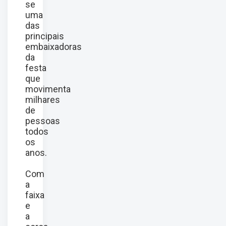
se
uma
das
principais
embaixadoras
da
festa
que
movimenta
milhares
de
pessoas
todos
os
anos.
Com
a
faixa
e
a