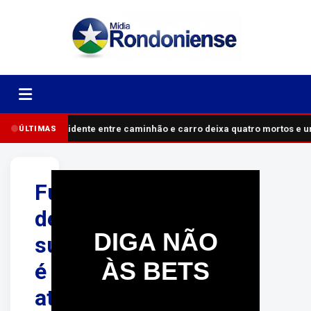
Acidente entre caminhão e carro deixa quatro mortos e 
ÚLTIMAS
Funcionária
de
DIGA NÃO
supermercado
ÀS BETS
é
atropelada