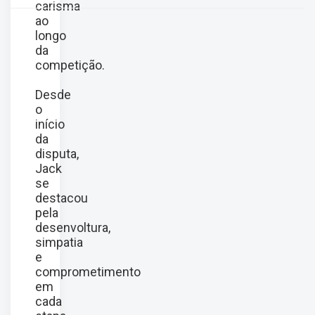
carisma
ao
longo
da
competição.
Desde
o
início
da
disputa,
Jack
se
destacou
pela
desenvoltura,
simpatia
e
comprometimento
em
cada