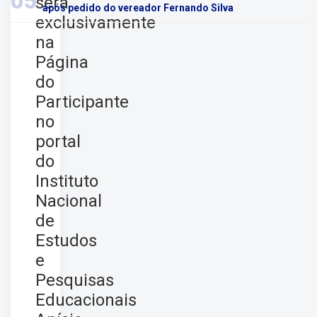
05
será
após pedido do vereador Fernando Silva
exclusivamente
na
Página
do
Participante
no
portal
do
Instituto
Nacional
de
Estudos
e
Pesquisas
Educacionais