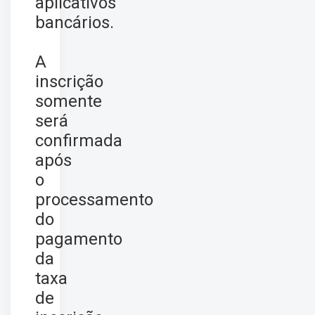
aplicativos
bancários.
A
inscrição
somente
será
confirmada
após
o
processamento
do
pagamento
da
taxa
de