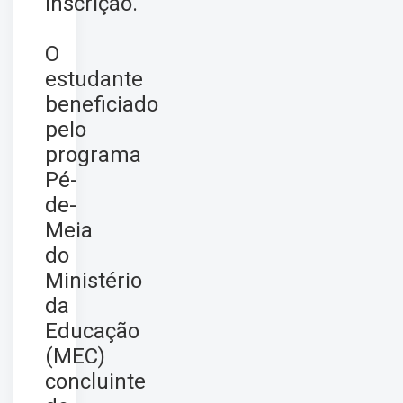
inscrição.
O
estudante
beneficiado
pelo
programa
Pé-
de-
Meia
do
Ministério
da
Educação
(MEC)
concluinte