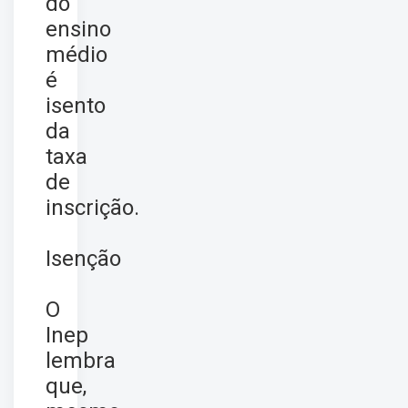
do
ensino
médio
é
isento
da
taxa
de
inscrição.
Isenção
O
Inep
lembra
que,