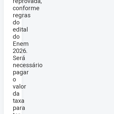
reprovada,
conforme
regras
do
edital
do
Enem
2026.
Será
necessário
pagar
o
valor
da
taxa
para