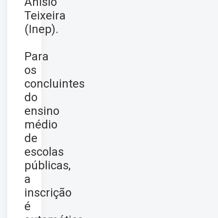
Anísio
Teixeira
(Inep).
Para
os
concluintes
do
ensino
médio
de
escolas
públicas,
a
inscrição
é