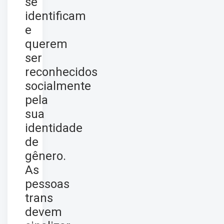
se
identificam
e
querem
ser
reconhecidos
socialmente
pela
sua
identidade
de
gênero.
As
pessoas
trans
devem