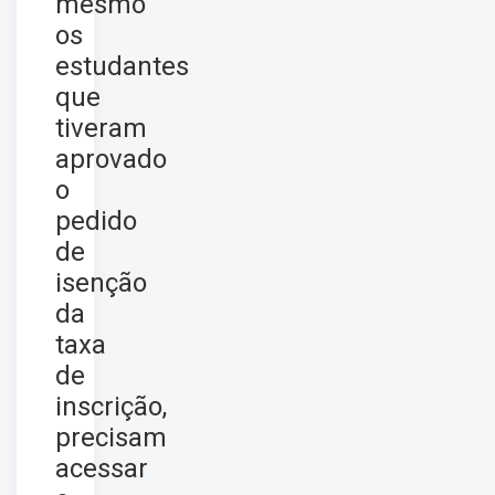
mesmo
os
estudantes
que
tiveram
aprovado
o
pedido
de
isenção
da
taxa
de
inscrição,
precisam
acessar