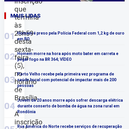
inscrição
que
MAIS LIDAS
termina
às
23h59
01
Homem é preso pela Polícia Federal com 1,2 kg de ouro
em RO
desta
sexta-
02
Homem morre na hora após moto bater em carreta e
feira
pegar fogo na BR 364; VÍDEO
(5),
no
Porto Velho recebe pela primeira vez programa de
03
saúde bucal com potencial de impactar mais de 200
horário
pessoas
de
Brasília.
Jovem de 20 anos morre após sofrer descarga elétrica
04
durante conserto de bomba de água na zona rural em
Rondônia
A
inscrição
Rua América do Norte recebe serviços de recuperação