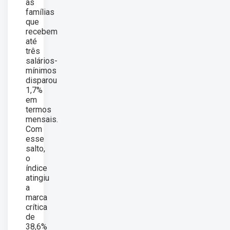
as
famílias
que
recebem
até
três
salários-
mínimos
disparou
1,7%
em
termos
mensais.
Com
esse
salto,
o
índice
atingiu
a
marca
crítica
de
38,6%