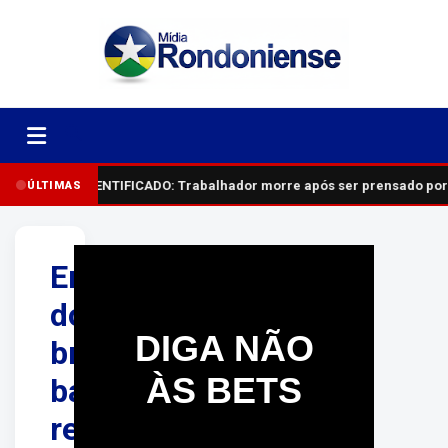
IDENTIFICADO: Trabalhador morre após ser prensado por
ÚLTIMAS
Endividamento
dos
DIGA NÃO
brasileiros
ÀS BETS
bate
recorde