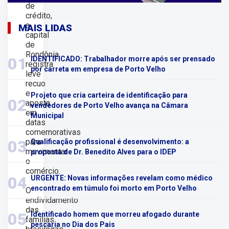
de
crédito,
a
MAIS LIDAS
capital
de
Rondônia
01
IDENTIFICADO: Trabalhador morre após ser prensado
registra
por carreta em empresa de Porto Velho
leve
recuo
e
Projeto que cria carteira de identificação para
02
aposta
vendedores de Porto Velho avança na Câmara
em
Municipal
datas
comemorativas
para
03
Qualificação profissional é desenvolvimento: a
movimentar
proposta de Dr. Benedito Alves para o IDEP
o
comércio.
04
URGENTE: Novas informações revelam como médico
encontrado em túmulo foi morto em Porto Velho
O
endividamento
das
05
Identificado homem que morreu afogado durante
famílias
pescaria no Dia dos Pais