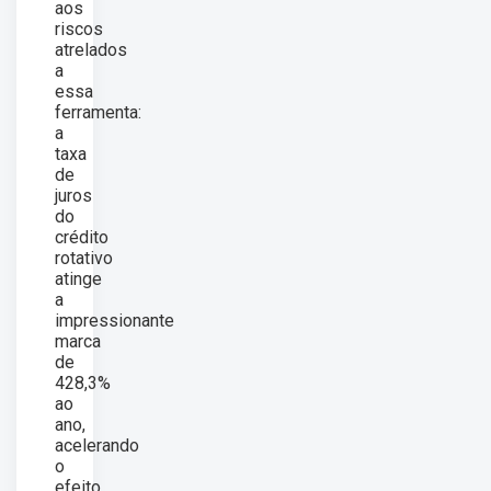
aos
riscos
atrelados
a
essa
ferramenta:
a
taxa
de
juros
do
crédito
rotativo
atinge
a
impressionante
marca
de
428,3%
ao
ano,
acelerando
o
efeito