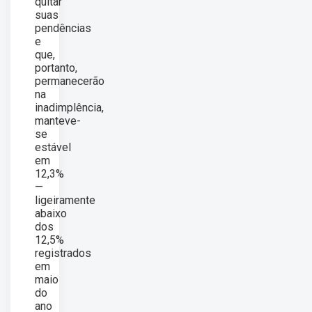
quitar
suas
pendências
e
que,
portanto,
permanecerão
na
inadimplência,
manteve-
se
estável
em
12,3%
—
ligeiramente
abaixo
dos
12,5%
registrados
em
maio
do
ano