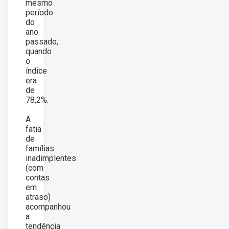
mesmo
período
do
ano
passado,
quando
o
índice
era
de
78,2%.
A
fatia
de
famílias
inadimplentes
(com
contas
em
atraso)
acompanhou
a
tendência