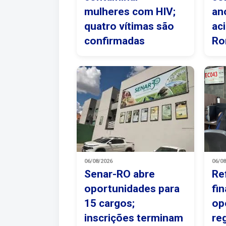
mulheres com HIV;
an
quatro vítimas são
ac
confirmadas
Ro
06/08/2026
06/0
Senar-RO abre
Re
oportunidades para
fi
15 cargos;
op
inscrições terminam
re