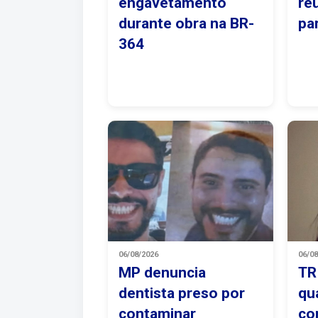
engavetamento
re
durante obra na BR-
pa
364
06/08/2026
06/0
MP denuncia
TR
dentista preso por
qu
contaminar
co