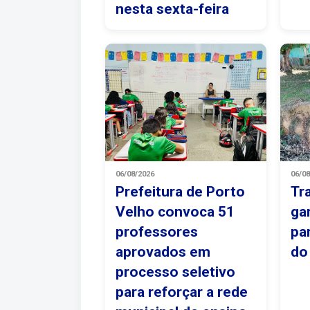
nesta sexta-feira
06/08/2026
06/0
Prefeitura de Porto
Tr
Velho convoca 51
ga
professores
pa
aprovados em
do
processo seletivo
para reforçar a rede