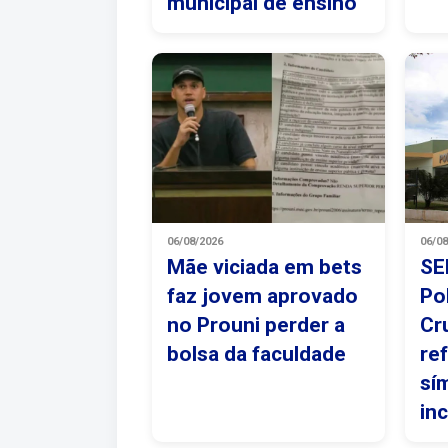
municipal de ensino
06/08/2026
06/0
Mãe viciada em bets
SE
faz jovem aprovado
Po
no Prouni perder a
Cr
bolsa da faculdade
re
sí
in