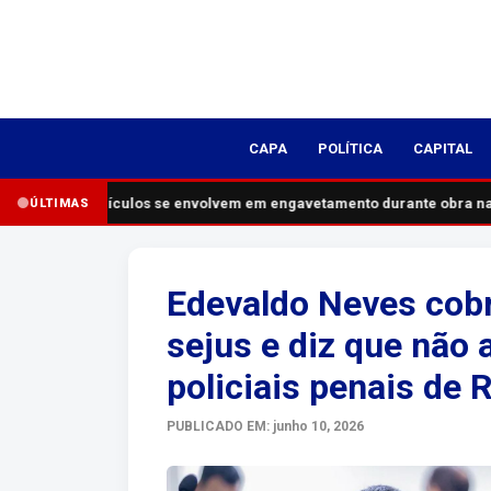
CAPA
POLÍTICA
CAPITAL
Cinco veículos se envolvem em engavetamento durante obra na
ÚLTIMAS
Edevaldo Neves cobr
sejus e diz que não 
policiais penais de 
PUBLICADO EM: junho 10, 2026