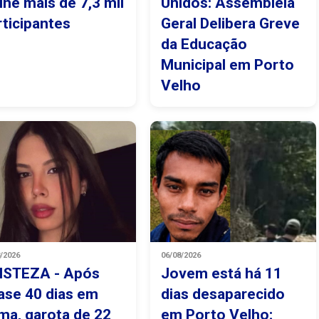
úne mais de 7,3 mil
Unidos: Assembleia
rticipantes
Geral Delibera Greve
da Educação
Municipal em Porto
Velho
8/2026
06/08/2026
ISTEZA - Após
Jovem está há 11
ase 40 dias em
dias desaparecido
ma, garota de 22
em Porto Velho;