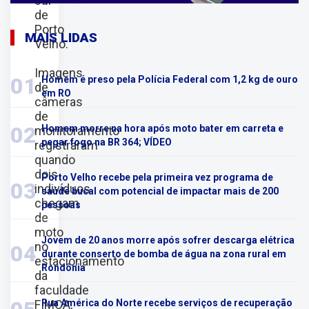
sul
de
Porto
MAIS LIDAS
Velho.
Imagens
01
Homem é preso pela Polícia Federal com 1,2 kg de ouro
de
em RO
câmeras
de
02
Homem morre na hora após moto bater em carreta e
monitoramento
pegar fogo na BR 364; VÍDEO
registraram
quando
dois
Porto Velho recebe pela primeira vez programa de
03
indivíduos
saúde bucal com potencial de impactar mais de 200
chegam
pessoas
de
moto
Jovem de 20 anos morre após sofrer descarga elétrica
no
04
durante conserto de bomba de água na zona rural em
estacionamento
Rondônia
da
faculdade
FIMCA,
Rua América do Norte recebe serviços de recuperação