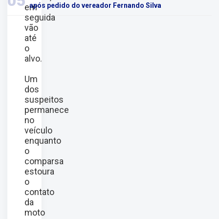
05
após pedido do vereador Fernando Silva
em
seguida
vão
até
o
alvo.
Um
dos
suspeitos
permanece
no
veículo
enquanto
o
comparsa
estoura
o
contato
da
moto