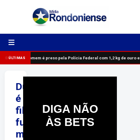
Homem é preso pela Polícia Federal com 1,2 kg de ouro 
ÚLTIMAS
Dupla
é
DIGA NÃO
filmada
ÀS BETS
furtando
moto