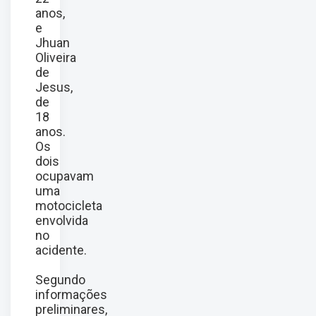
anos,
e
Jhuan
Oliveira
de
Jesus,
de
18
anos.
Os
dois
ocupavam
uma
motocicleta
envolvida
no
acidente.
Segundo
informações
preliminares,