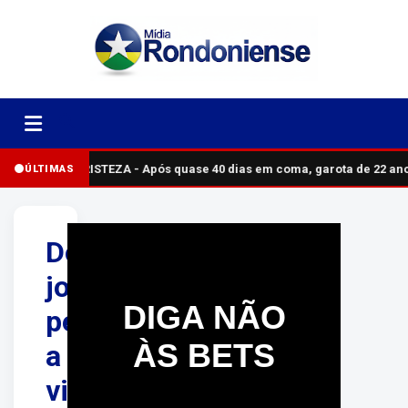
TRISTEZA - Após quase 40 dias em coma, garota de 22 an
ÚLTIMAS
Dois
jovens
DIGA NÃO
perdem
ÀS BETS
a
vida