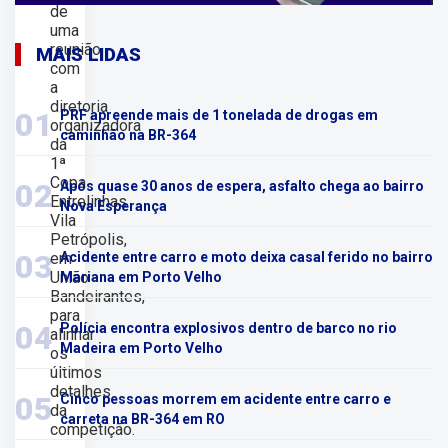
de
uma
reunião
MAIS LIDAS
com
a
diretoria
01
PRF apreende mais de 1 tonelada de drogas em
organizadora
caminhão na BR-364
da
1ª
Copa
02
Após quase 30 anos de espera, asfalto chega ao bairro
Entrelinhas
Nova Esperança
Vila
Petrópolis,
03
em
Acidente entre carro e moto deixa casal ferido no bairro
União
Mariana em Porto Velho
Bandeirantes,
para
04
Polícia encontra explosivos dentro de barco no rio
alinhar
Madeira em Porto Velho
os
últimos
detalhes
05
Cinco pessoas morrem em acidente entre carro e
da
carreta na BR-364 em RO
competição.