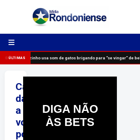
Vizinho usa som de gatos brigando para “se vingar” de b
ÚLTIMAS
Casemiro
dá
DIGA NÃO
a
ÀS BETS
volta
por