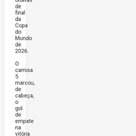
de
final
da
Copa
do
Mundo
de
2026.
O
camisa
5
marcou,
de
cabeça,
o
gol
de
empate
na
vitória