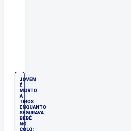
JOVEM
É
MORTO
A
TIROS
ENQUANTO
SEGURAVA
BEBÊ
NO
COLO;