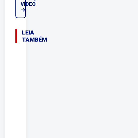
VÍDEO
LEIA
TAMBÉM
07/08/2026
Vizinho