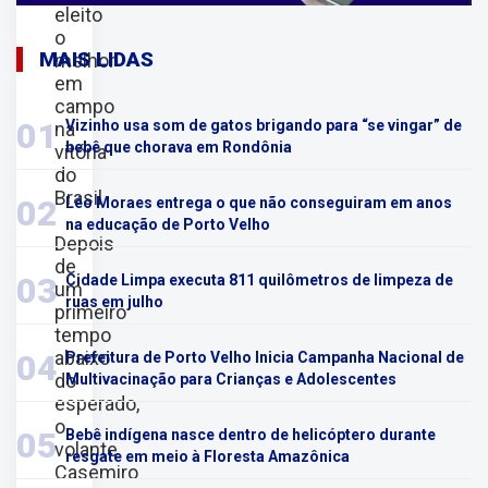
eleito
o
MAIS LIDAS
melhor
em
campo
01
Vizinho usa som de gatos brigando para “se vingar” de
na
bebê que chorava em Rondônia
vitória
do
Brasil
02
Léo Moraes entrega o que não conseguiram em anos
na educação de Porto Velho
Depois
de
03
Cidade Limpa executa 811 quilômetros de limpeza de
um
ruas em julho
primeiro
tempo
abaixo
04
Prefeitura de Porto Velho Inicia Campanha Nacional de
do
Multivacinação para Crianças e Adolescentes
esperado,
o
05
Bebê indígena nasce dentro de helicóptero durante
volante
resgate em meio à Floresta Amazônica
Casemiro