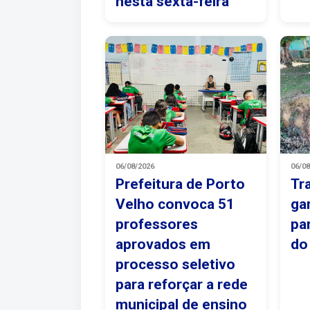
nesta sexta-feira
06/08/2026
06/0
Prefeitura de Porto
Tr
Velho convoca 51
ga
professores
pa
aprovados em
do
processo seletivo
para reforçar a rede
municipal de ensino