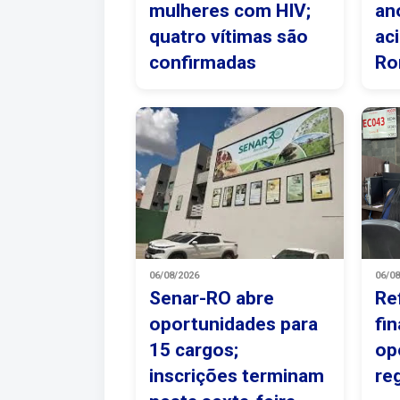
mulheres com HIV;
an
quatro vítimas são
ac
confirmadas
Ro
06/08/2026
06/0
Senar-RO abre
Re
oportunidades para
fi
15 cargos;
op
inscrições terminam
re