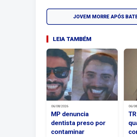
JOVEM MORRE APÓS BAT
LEIA TAMBÉM
06/08/2026
06/0
MP denuncia
TR
dentista preso por
qu
contaminar
co