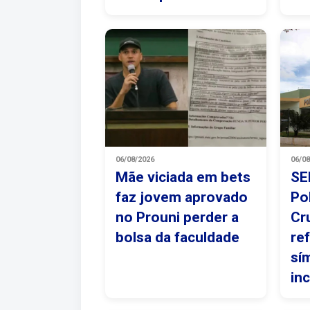
06/08/2026
06/0
Mãe viciada em bets
SE
faz jovem aprovado
Po
no Prouni perder a
Cr
bolsa da faculdade
re
sí
in