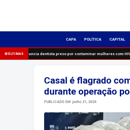
CAPA
POLÍTICA
CAPITAL
MP denuncia dentista preso por contaminar mulheres com HIV;
ÚLTIMAS
Casal é flagrado co
durante operação pol
PUBLICADO EM: junho 21, 2026