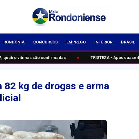
RONDÔNIA
CONCURSOS
EMPREGO
INTERIOR
BRASIL
●
 quatro vítimas são confirmadas
TRISTEZA - Após quase 40
m 82 kg de drogas e arma
icial