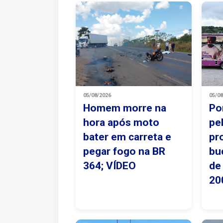
05/08/2026
05/0
Homem morre na
Po
hora após moto
pe
bater em carreta e
pr
pegar fogo na BR
bu
364; VÍDEO
de
20