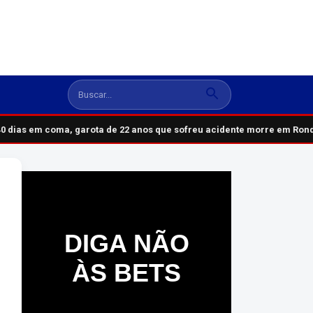
 dias em coma, garota de 22 anos que sofreu acidente morre em Rond
DIGA NÃO
ÀS BETS