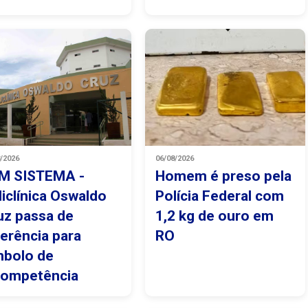
8/2026
06/08/2026
M SISTEMA -
Homem é preso pela
liclínica Oswaldo
Polícia Federal com
uz passa de
1,2 kg de ouro em
ferência para
RO
mbolo de
competência