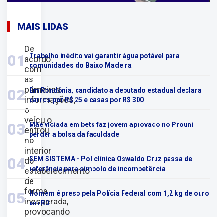
MAIS LIDAS
De
01
Trabalho inédito vai garantir água potável para
acordo
comunidades do Baixo Madeira
com
as
primeiras
02
Em Rondônia, candidato a deputado estadual declara
informações,
carros por R$ 25 e casas por R$ 300
o
veículo
03
Mãe viciada em bets faz jovem aprovado no Prouni
entrou
perder a bolsa da faculdade
no
interior
04
SEM SISTEMA - Policlínica Oswaldo Cruz passa de
do
referência para símbolo de incompetência
estabelecimento
de
forma
05
Homem é preso pela Polícia Federal com 1,2 kg de ouro
inesperada,
em RO
provocando