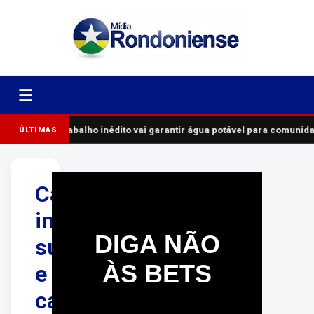
Trabalho inédito vai garantir água potável para comunid
ÚLTIMAS
Carro
invade
DIGA NÃO
supermercado
ÀS BETS
e
causa