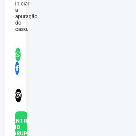
iniciar
a
apuração
do
caso.
ENTRE
NO
GRUPO