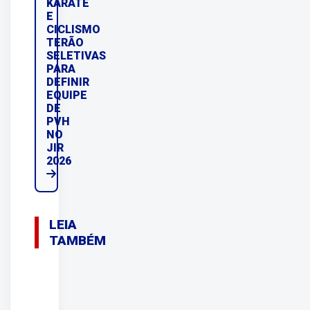
KARATÊ
E
CICLISMO
TERÃO
SELETIVAS
PARA
DEFINIR
EQUIPE
DE
PVH
NO
JIR
2026
LEIA
TAMBÉM