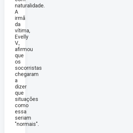
naturalidade.
A
irmã
da
vítima,
Evelly
V.,
afirmou
que
os
socorristas
chegaram
a
dizer
que
situações
como
essa
seriam
"normais".