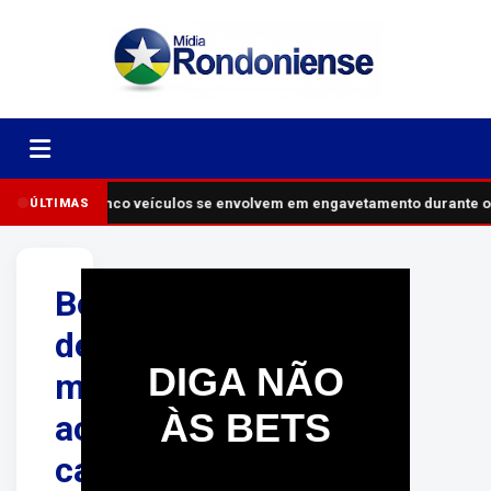
Cinco veículos se envolvem em engavetamento durante o
ÚLTIMAS
Bombeiros
deixam
DIGA NÃO
motociclista
ÀS BETS
acidentado
cair