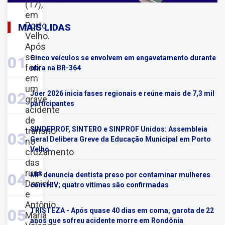
(17),
em
Porto
MAIS LIDAS
Velho.
Após
se
01
Cinco veículos se envolvem em engavetamento durante
ferir
obra na BR-364
em
um
02
Joer 2026 inicia fases regionais e reúne mais de 7,3 mil
grave
participantes
acidente
de
SINDEPROF, SINTERO e SINPROF Unidos: Assembleia
trânsito
03
Geral Delibera Greve da Educação Municipal em Porto
no
Velho
cruzamento
das
ruas
04
MP denuncia dentista preso por contaminar mulheres
Daniela
com HIV; quatro vítimas são confirmadas
e
Antônio
05
TRISTEZA - Após quase 40 dias em coma, garota de 22
Maria
anos que sofreu acidente morre em Rondônia