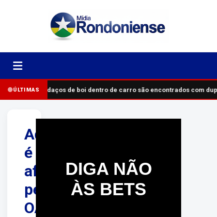
Pedaços de boi dentro de carro são encontrados com du
ÚLTIMAS
Advogado
é
DIGA NÃO
afastado
ÀS BETS
pela
OAB-