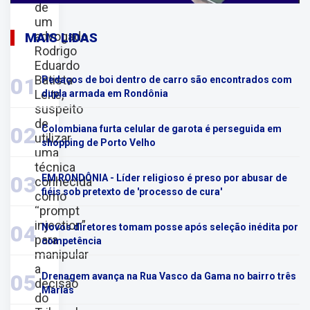
de
um
advogado
MAIS LIDAS
Rodrigo
Eduardo
Batista
01
Pedaços de boi dentro de carro são encontrados com
Leite,
dupla armada em Rondônia
suspeito
de
02
Colombiana furta celular de garota é perseguida em
utilizar
shopping de Porto Velho
uma
técnica
03
EM RONDÔNIA - Líder religioso é preso por abusar de
conhecida
fiéis sob pretexto de 'processo de cura'
como
“prompt
injection”
04
Novos diretores tomam posse após seleção inédita por
para
competência
manipular
a
05
Drenagem avança na Rua Vasco da Gama no bairro três
decisão
Marias
do