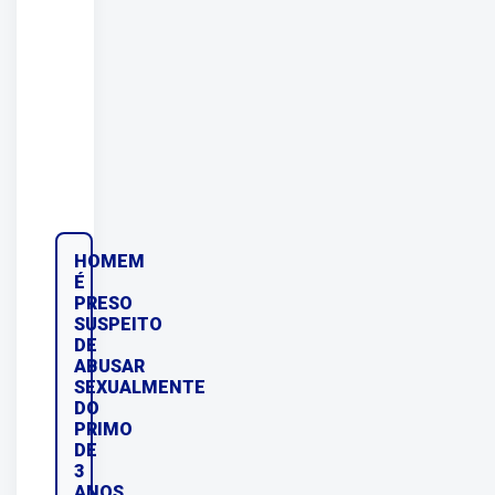
HOMEM
É
PRESO
SUSPEITO
DE
ABUSAR
SEXUALMENTE
DO
PRIMO
DE
3
ANOS