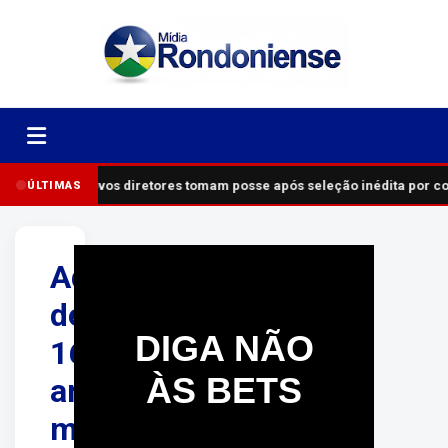
Novos diretores tomam posse após seleção inédita por c
ÚLTIMAS
Adolescente
de
DIGA NÃO
16
ÀS BETS
anos
morre