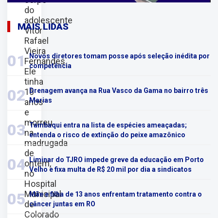
do
adolescente
MAIS LIDAS
Vitor
Rafael
Vieira
01
Novos diretores tomam posse após seleção inédita por
Fernandes.
competência
Ele
tinha
02
16
Drenagem avança na Rua Vasco da Gama no bairro três
Marias
anos
e
morreu
03
Tambaqui entra na lista de espécies ameaçadas;
na
entenda o risco de extinção do peixe amazônico
madrugada
de
04
Liminar do TJRO impede greve da educação em Porto
ontem,
Velho e fixa multa de R$ 20 mil por dia a sindicatos
no
Hospital
Municipal
05
Mãe e filha de 13 anos enfrentam tratamento contra o
de
câncer juntas em RO
Colorado