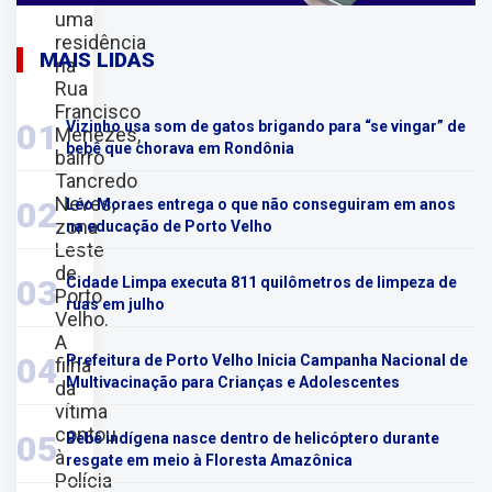
uma
residência
MAIS LIDAS
na
Rua
Francisco
01
Vizinho usa som de gatos brigando para “se vingar” de
Menezes,
bebê que chorava em Rondônia
bairro
Tancredo
Neves,
02
Léo Moraes entrega o que não conseguiram em anos
zona
na educação de Porto Velho
Leste
de
03
Cidade Limpa executa 811 quilômetros de limpeza de
Porto
ruas em julho
Velho.
A
04
Prefeitura de Porto Velho Inicia Campanha Nacional de
filha
Multivacinação para Crianças e Adolescentes
da
vítima
contou
05
Bebê indígena nasce dentro de helicóptero durante
à
resgate em meio à Floresta Amazônica
Polícia