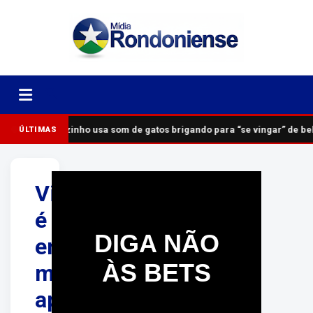
Vizinho usa som de gatos brigando para “se vingar” de b
ÚLTIMAS
Vigilante
é
DIGA NÃO
encontrado
ÀS BETS
morto
após