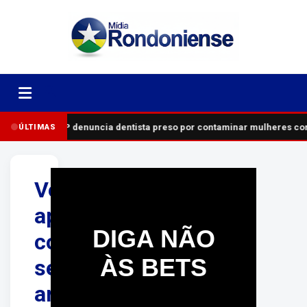
MP denuncia dentista preso por contaminar mulheres com
ÚLTIMAS
Vereador
aparece
DIGA NÃO
com
ÀS BETS
segurança
armado