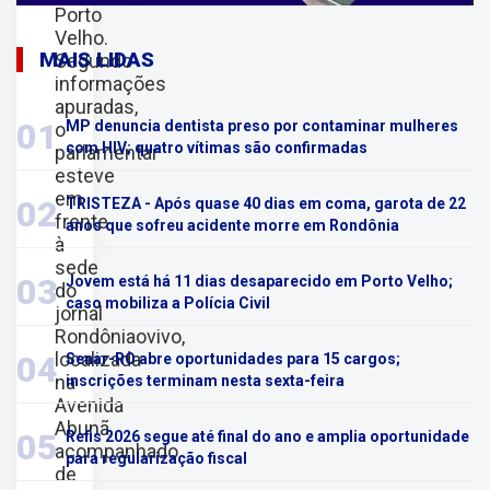
Porto
Velho.
MAIS LIDAS
Segundo
informações
apuradas,
01
MP denuncia dentista preso por contaminar mulheres
o
com HIV; quatro vítimas são confirmadas
parlamentar
esteve
em
02
TRISTEZA - Após quase 40 dias em coma, garota de 22
frente
anos que sofreu acidente morre em Rondônia
à
sede
03
Jovem está há 11 dias desaparecido em Porto Velho;
do
caso mobiliza a Polícia Civil
jornal
Rondôniaovivo,
localizada
04
Senar-RO abre oportunidades para 15 cargos;
na
inscrições terminam nesta sexta-feira
Avenida
Abunã,
05
Refis 2026 segue até final do ano e amplia oportunidade
acompanhado
para regularização fiscal
de