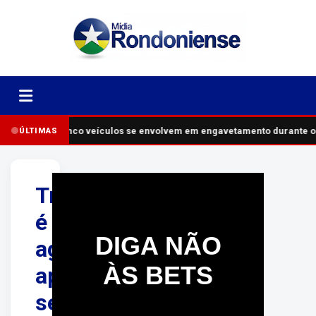
Cinco veículos se envolvem em engavetamento durante o
ÚLTIMAS
Travesti
é
DIGA NÃO
agredida
ÀS BETS
após
ser