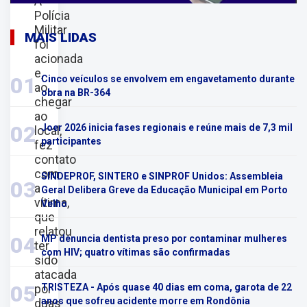
A
Polícia
Militar
MAIS LIDAS
foi
acionada
e,
01
Cinco veículos se envolvem em engavetamento durante
ao
obra na BR-364
chegar
ao
02
Joer 2026 inicia fases regionais e reúne mais de 7,3 mil
local,
participantes
fez
contato
com
SINDEPROF, SINTERO e SINPROF Unidos: Assembleia
03
a
Geral Delibera Greve da Educação Municipal em Porto
vítima,
Velho
que
relatou
04
MP denuncia dentista preso por contaminar mulheres
ter
com HIV; quatro vítimas são confirmadas
sido
atacada
05
por
TRISTEZA - Após quase 40 dias em coma, garota de 22
anos que sofreu acidente morre em Rondônia
duas