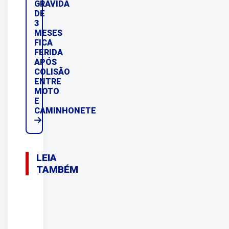
GRÁVIDA
DE
3
MESES
FICA
FERIDA
APÓS
COLISÃO
ENTRE
MOTO
E
CAMINHONETE
LEIA
TAMBÉM