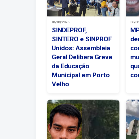
06/08/2026
06/0
SINDEPROF,
MP
SINTERO e SINPROF
de
Unidos: Assembleia
co
Geral Delibera Greve
mu
da Educação
qu
Municipal em Porto
co
Velho