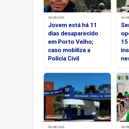
06/08/2026
06/0
Jovem está há 11
Se
dias desaparecido
op
em Porto Velho;
15
caso mobiliza a
in
Polícia Civil
ne
06/08/2026
06/0