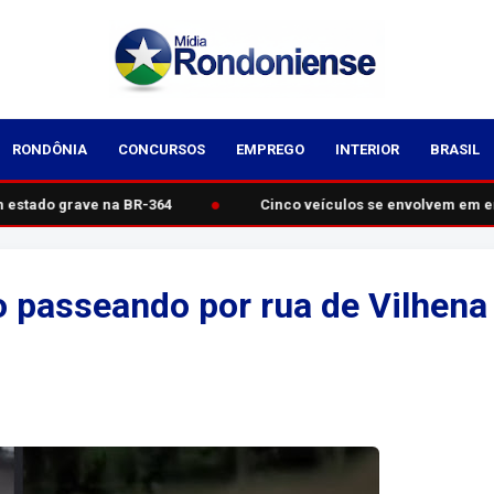
RONDÔNIA
CONCURSOS
EMPREGO
INTERIOR
BRASIL
●
estado grave na BR-364
Cinco veículos se envolvem em en
 passeando por rua de Vilhena