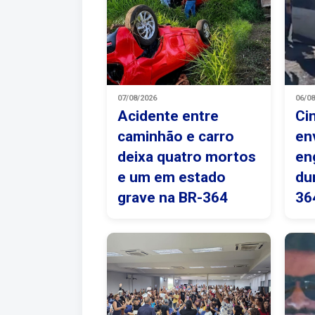
07/08/2026
06/0
Acidente entre
Ci
caminhão e carro
en
deixa quatro mortos
en
e um em estado
du
grave na BR-364
36