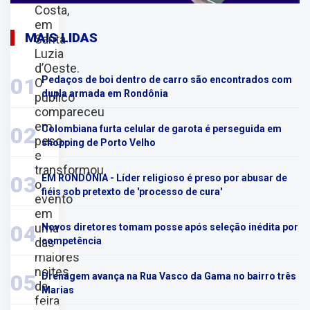
Costa,
em
MAIS LIDAS
Santa
Luzia
d’Oeste.
01
Pedaços de boi dentro de carro são encontrados com
O
dupla armada em Rondônia
público
compareceu
em
02
Colombiana furta celular de garota é perseguida em
peso
shopping de Porto Velho
e
transformou
03
EM RONDÔNIA - Líder religioso é preso por abusar de
o
fiéis sob pretexto de 'processo de cura'
evento
em
uma
04
Novos diretores tomam posse após seleção inédita por
das
competência
maiores
noites
05
Drenagem avança na Rua Vasco da Gama no bairro três
da
Marias
feira