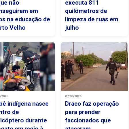
que não
executa 811
nseguiram em
quilômetros de
os na educação de
limpeza de ruas em
rto Velho
julho
8/2026
07/08/2026
bê indígena nasce
Draco faz operação
ntro de
para prender
licóptero durante
faccionados que
sgate em meio à
atacaram