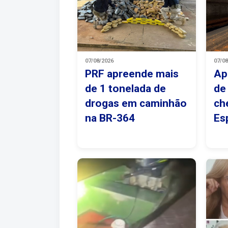
07/08/2026
07/0
PRF apreende mais
Ap
de 1 tonelada de
de
drogas em caminhão
ch
na BR-364
Es