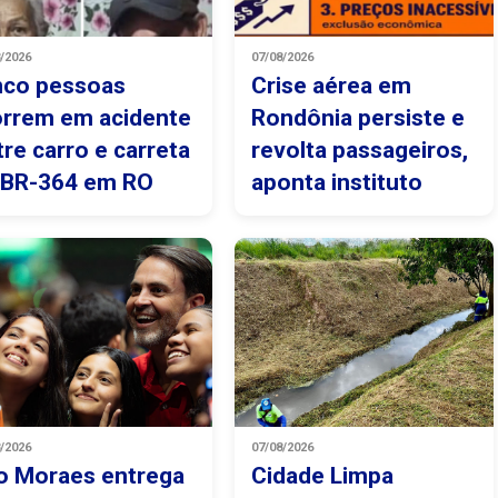
8/2026
07/08/2026
nco pessoas
Crise aérea em
rrem em acidente
Rondônia persiste e
tre carro e carreta
revolta passageiros,
 BR-364 em RO
aponta instituto
8/2026
07/08/2026
o Moraes entrega
Cidade Limpa