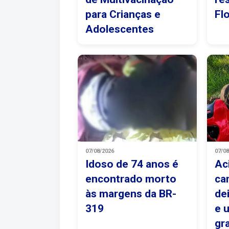
para Crianças e
Fl
Adolescentes
07/08/2026
07/0
Idoso de 74 anos é
Ac
encontrado morto
ca
às margens da BR-
de
319
e 
gr