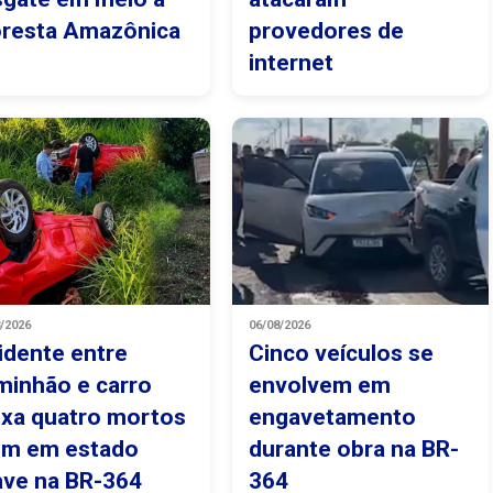
oresta Amazônica
provedores de
internet
8/2026
06/08/2026
idente entre
Cinco veículos se
minhão e carro
envolvem em
ixa quatro mortos
engavetamento
um em estado
durante obra na BR-
ave na BR-364
364