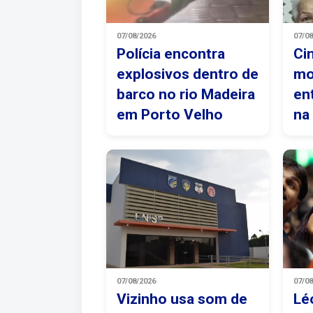
07/08/2026
07/0
Polícia encontra
Ci
explosivos dentro de
mo
barco no rio Madeira
en
em Porto Velho
na
07/08/2026
07/0
Vizinho usa som de
Lé