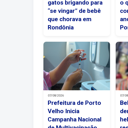
gatos brigando para
o 
“se vingar” de bebê
co
que chorava em
an
Rondônia
Po
07/08/2026
07/0
Prefeitura de Porto
Be
Velho Inicia
de
Campanha Nacional
he
de Multivacinação
re