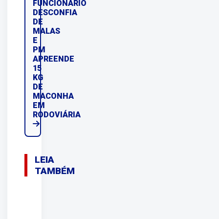
FUNCIONÁRIO
DESCONFIA
DE
MALAS
E
PM
APREENDE
15
KG
DE
MACONHA
EM
RODOVIÁRIA
LEIA
TAMBÉM