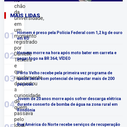
no
chão
da
MAIS LIDAS
universidade,
em
um
01
Homem é preso pela Polícia Federal com 1,2 kg de ouro
momento
em RO
registrado
por
02
Homem morre na hora após moto bater em carreta e
Danielle
pegar fogo na BR 364; VÍDEO
Teixeira
e
que
Porto Velho recebe pela primeira vez programa de
03
rapidamente
saúde bucal com potencial de impactar mais de 200
despertou
pessoas
a
curiosidade
Jovem de 20 anos morre após sofrer descarga elétrica
de
04
durante conserto de bomba de água na zona rural em
quem
Rondônia
passava
pelo
local.
Rua América do Norte recebe serviços de recuperação