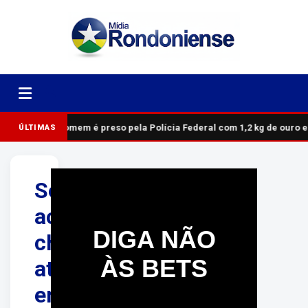
Homem é preso pela Polícia Federal com 1,2 kg de ouro 
ÚLTIMAS
Serpentes
acasalando
DIGA NÃO
chamam
ÀS BETS
atenção
em